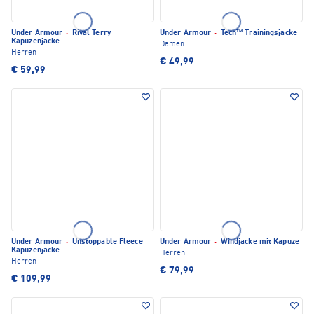
Under Armour
·
Rival Terry
Under Armour
·
Tech™ Trainingsjacke
Kapuzenjacke
Damen
Herren
€ 49,99
€ 59,99
Under Armour
·
Unstoppable Fleece
Under Armour
·
Windjacke mit Kapuze
Kapuzenjacke
Herren
Herren
€ 79,99
€ 109,99