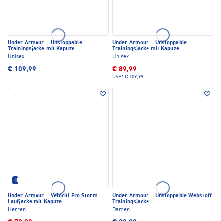
Under Armour
·
Unstoppable
Under Armour
·
Unstoppable
Trainingsjacke mit Kapuze
Trainingsjacke mit Kapuze
Unisex
Unisex
€ 109,99
€ 89,99
UVP*
€ 109,99
IM SET ERHÄLTLICH
Under Armour
·
Velociti Pro Storm
Under Armour
·
Unstoppable Webstoff
Laufjacke mit Kapuze
Trainingsjacke
Herren
Damen