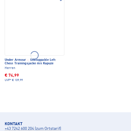
Under Armour
·
Unstoppable Left
Chest Trainingsjacke mit Kapuze
Herren
€ 74,99
UVP*
€ 109,99
KONTAKT
+43 7242 600 204 (zum Ortstarif)