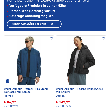
Wähle jetzt deinen INTERSPORT Shop aus und erhalte:
Verfügbare Produkte in deiner Nähe
Persönliche Beratung vor Ort
Sofortige Abholung möglich
SHOP AUSWÄHLEN UND PRODUKTE ANZEIGEN
IM SET ERHÄLTLICH
Under Armour
·
Velociti Pro Storm
Under Armour
·
Legend Daunenjacke
Laufjacke mit Kapuze
mit Kapuze
Herren
Damen
€ 84,99
€ 139,99
UVP*
€ 99,99
UVP*
€ 179,99