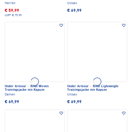
Herren
Unisex
€ 59,99
€ 69,99
UVP*
€ 79,99
Under Armour
·
Rival Woven
Under Armour
·
Rival Lightweight
Trainingsjacke mit Kapuze
Trainingsjacke mit Kapuze
Damen
Unisex
€ 69,99
€ 69,99