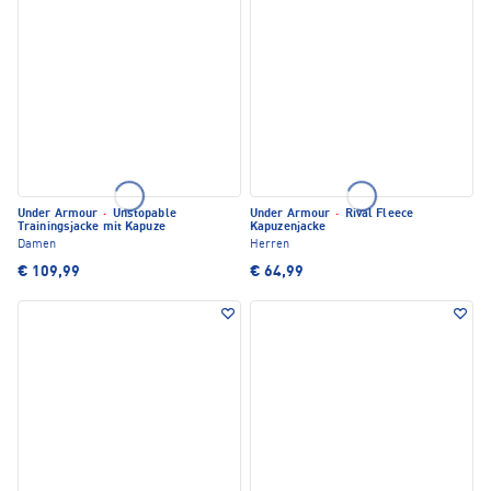
Under Armour
·
Unstopable
Under Armour
·
Rival Fleece
Trainingsjacke mit Kapuze
Kapuzenjacke
Damen
Herren
€ 109,99
€ 64,99