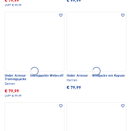
€ 79,99
€ 99,99
UVP*
€ 99,99
Under Armour
·
Unstoppable Webstoff
Under Armour
·
Windjacke mit Kapuze
Trainingsjacke
Herren
Damen
€ 79,99
€ 79,99
UVP*
€ 99,99