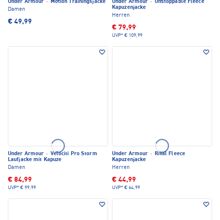
Under Armour
·
Motion Trainingsjacke
Under Armour
·
Unstoppable Fleece
Kapuzenjacke
Damen
Herren
€ 49,99
€ 79,99
UVP*
€ 109,99
Under Armour
·
Velociti Pro Storm
Under Armour
·
Rival Fleece
Laufjacke mit Kapuze
Kapuzenjacke
Damen
Herren
€ 84,99
€ 44,99
UVP*
€ 99,99
UVP*
€ 64,99