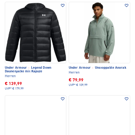
Under Armour
·
Legend Down
Under Armour
·
Unstoppable Anorak
Daunenjacke mit Kapuze
Herren
Herren
€ 79,99
€ 139,99
UVP*
€ 109,99
UVP*
€ 179,99