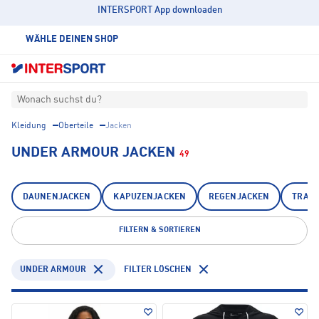
INTERSPORT App downloaden
WÄHLE DEINEN SHOP
Wonach suchst du?
Kleidung
Oberteile
Jacken
UNDER ARMOUR JACKEN
49
DAUNENJACKEN
KAPUZENJACKEN
REGENJACKEN
TRAIN
FILTERN & SORTIEREN
UNDER ARMOUR
FILTER LÖSCHEN