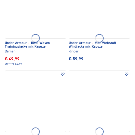
Under Armour
·
Rival Woven
Under Armour
·
Vibe Webstoff
Trainingsjacke mit Kapuze
Windjacke mit Kapuze
Damen
Kinder
€ 49,99
€ 59,99
UVP*
€ 64,99