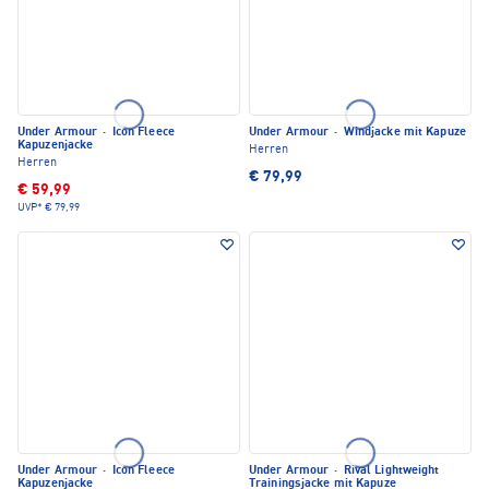
Under Armour
·
Icon Fleece
Under Armour
·
Windjacke mit Kapuze
Kapuzenjacke
Herren
Herren
€ 79,99
€ 59,99
UVP*
€ 79,99
Under Armour
·
Icon Fleece
Under Armour
·
Rival Lightweight
Kapuzenjacke
Trainingsjacke mit Kapuze