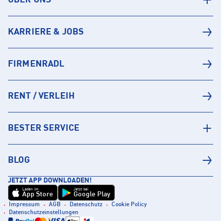
ÜBER UNS
KARRIERE & JOBS
FIRMENRADL
RENT / VERLEIH
BESTER SERVICE
BLOG
JETZT APP DOWNLOADEN!
Laden im
Jetzt bei
App Store
Google Play
Impressum
AGB
Datenschutz
Cookie Policy
Datenschutzeinstellungen