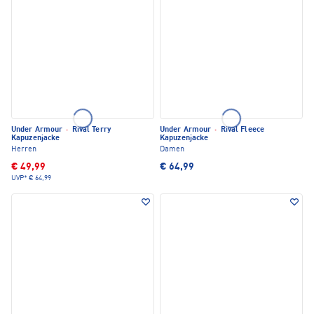
Under Armour
·
Rival Terry
Under Armour
·
Rival Fleece
Kapuzenjacke
Kapuzenjacke
Herren
Damen
€ 49,99
€ 64,99
UVP*
€ 64,99