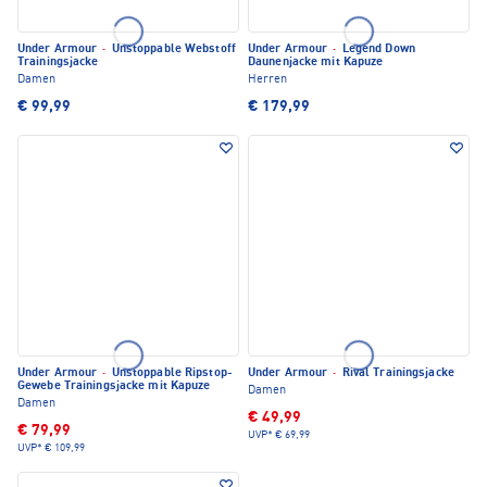
Under Armour
·
Unstoppable Webstoff
Under Armour
·
Legend Down
Trainingsjacke
Daunenjacke mit Kapuze
Damen
Herren
€ 99,99
€ 179,99
Under Armour
·
Unstoppable Ripstop-
Under Armour
·
Rival Trainingsjacke
Gewebe Trainingsjacke mit Kapuze
Damen
Damen
€ 49,99
€ 79,99
UVP*
€ 69,99
UVP*
€ 109,99