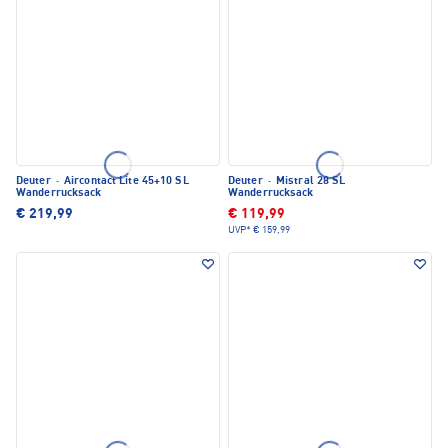
Deuter
·
Aircontact Lite 45+10 SL
Deuter
·
Mistral 28 SL
Wanderrucksack
Wanderrucksack
€ 219,99
€ 119,99
UVP*
€ 159,99