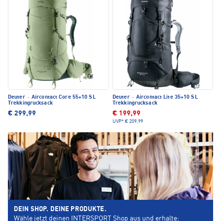
Deuter
·
Aircontact Core 55+10 SL
Deuter
·
Aircontact Lite 35+10 SL
Trekkingrucksack
Trekkingrucksack
€ 299,99
€ 199,99
UVP*
€ 209,99
DEIN SHOP. DEINE PRODUKTE.
Wähle jetzt deinen INTERSPORT Shop aus und erhalte: