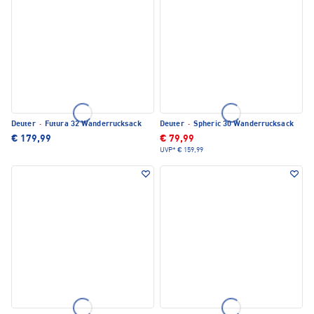
Deuter
·
Futura 32 Wanderrucksack
Deuter
·
Spheric 30 Wanderrucksack
€ 179,99
€ 79,99
UVP*
€ 159,99