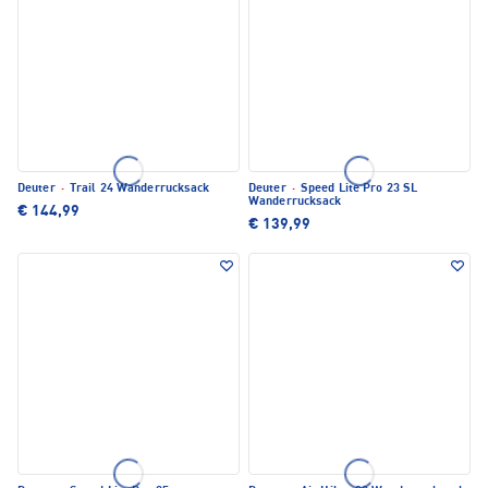
Deuter
·
Trail 24 Wanderrucksack
Deuter
·
Speed Lite Pro 23 SL
Wanderrucksack
€ 144,99
€ 139,99