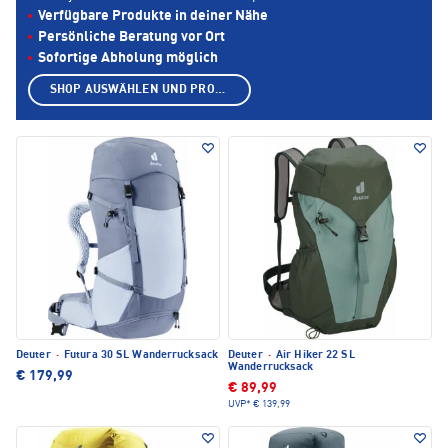
Verfügbare Produkte in deiner Nähe
Persönliche Beratung vor Ort
Sofortige Abholung möglich
SHOP AUSWÄHLEN UND PRODUKTE ANZEIGEN
Deuter
·
Futura 30 SL Wanderrucksack
Deuter
·
Air Hiker 22 SL
Wanderrucksack
€ 179,99
€ 89,99
UVP*
€ 139,99