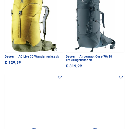
Deuter
·
AC Lite 30 Wanderrucksack
Deuter
·
Aircontact Core 70+10
Trekkingrucksack
€ 129,99
€ 319,99