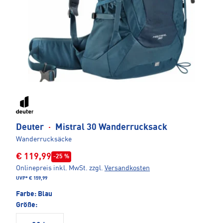
Deuter
·
Mistral 30 Wanderrucksack
Wanderrucksäcke
€ 119,99
-25 %
Onlinepreis inkl. MwSt.
zzgl.
Versandkosten
UVP*
€ 159,99
Farbe:
Blau
Größe: