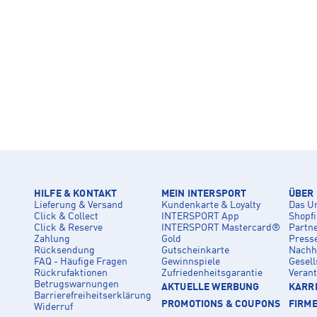
HILFE & KONTAKT
MEIN INTERSPORT
ÜBER
Lieferung & Versand
Kundenkarte & Loyalty
Das U
Click & Collect
INTERSPORT App
Shopf
Click & Reserve
INTERSPORT Mastercard®
Partn
Zahlung
Gold
Press
Rücksendung
Gutscheinkarte
Nachha
FAQ - Häufige Fragen
Gewinnspiele
Gesell
Rückrufaktionen
Zufriedenheitsgarantie
Veran
Betrugswarnungen
AKTUELLE WERBUNG
KARRI
Barrierefreiheitserklärung
PROMOTIONS & COUPONS
FIRM
Widerruf