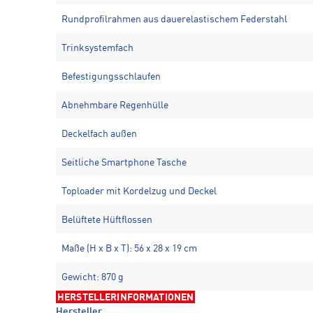
Rundprofilrahmen aus dauerelastischem Federstahl
Trinksystemfach
Befestigungsschlaufen
Abnehmbare Regenhülle
Deckelfach außen
Seitliche Smartphone Tasche
Toploader mit Kordelzug und Deckel
Belüftete Hüftflossen
Maße (H x B x T): 56 x 28 x 19 cm
Gewicht: 870 g
HERSTELLERINFORMATIONEN
Hersteller