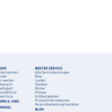
 UNS
BESTER SERVICE
nternehmen
Alle Serviceleistungen
inder
Bike
er werden
Laufen
ebereich
Outdoor
ltigkeit
Winter
schaftliche
Fitness
twortung
Größentabellen
Produktinformationen
ERE & JOBS
Vereinsbekleidung bestellen
ENRADL
BLOG