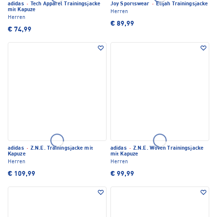
adidas
·
Tech Apparel Trainingsjacke
Joy Sportswear
·
Elijah Trainingsjacke
mit Kapuze
Herren
Herren
€ 89,99
€ 74,99
adidas
·
Z.N.E. Trainingsjacke mit
adidas
·
Z.N.E. Woven Trainingsjacke
Kapuze
mit Kapuze
Herren
Herren
€ 109,99
€ 99,99