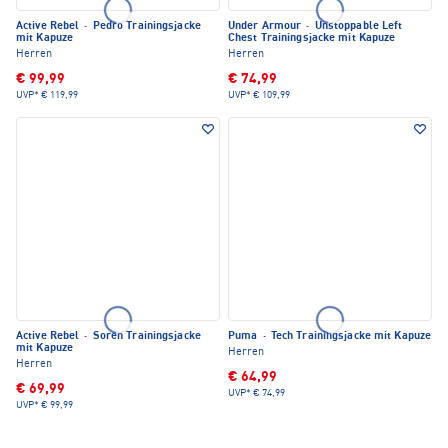
Active Rebel
·
Pedro Trainingsjacke
Under Armour
·
Unstoppable Left
mit Kapuze
Chest Trainingsjacke mit Kapuze
Herren
Herren
€ 99,99
€ 74,99
UVP*
€ 119,99
UVP*
€ 109,99
Active Rebel
·
Soren Trainingsjacke
Puma
·
Tech Trainingsjacke mit Kapuze
mit Kapuze
Herren
Herren
€ 64,99
€ 69,99
UVP*
€ 74,99
UVP*
€ 99,99