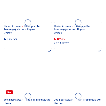
Under Armour
·
Unstoppable
Under Armour
·
Unstoppable
Trainingsjacke mit Kapuze
Trainingsjacke mit Kapuze
Unisex
Unisex
€ 109,99
€ 89,99
UVP*
€ 109,99
Neu
Joy Sportswear
·
Tilan Trainingsjacke
Joy Sportswear
·
Tilan Trainingsjacke
Herren
Herren