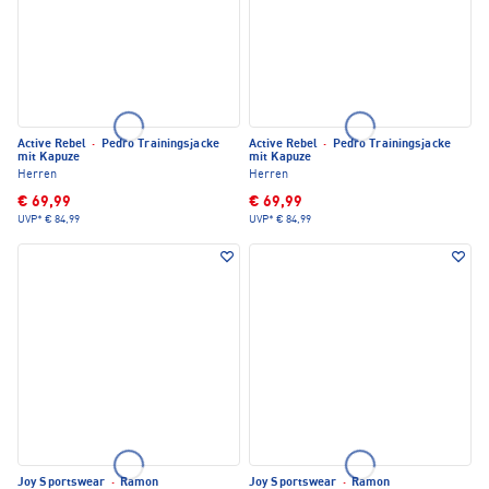
Active Rebel
·
Pedro Trainingsjacke
Active Rebel
·
Pedro Trainingsjacke
mit Kapuze
mit Kapuze
Herren
Herren
€ 69,99
€ 69,99
UVP*
€ 84,99
UVP*
€ 84,99
Joy Sportswear
·
Ramon
Joy Sportswear
·
Ramon