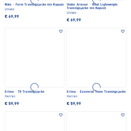
Nike
·
Form Trainingsjacke mit Kapuze
Under Armour
·
Rival Lightweight
Trainingsjacke mit Kapuze
Unisex
Unisex
€ 69,99
€ 69,99
Erima
·
TS Trainingsjacke
Erima
·
Essential Team Trainingsjacke
Herren
Herren
€ 59,99
€ 59,99