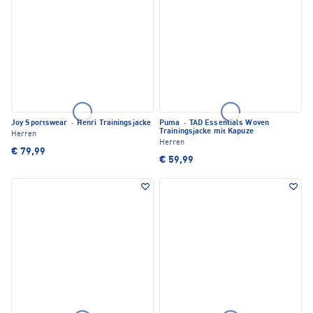
Joy Sportswear
·
Henri Trainingsjacke
Puma
·
TAD Essentials Woven
Trainingsjacke mit Kapuze
Herren
Herren
€ 79,99
€ 59,99