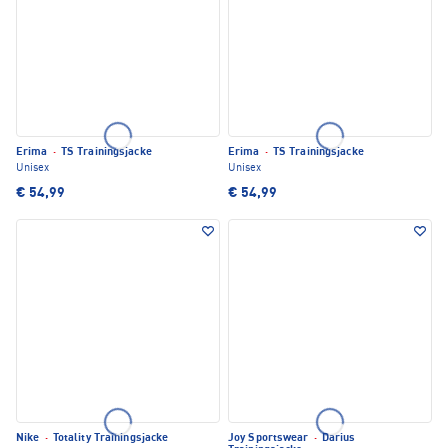
Erima
·
TS Trainingsjacke
Erima
·
TS Trainingsjacke
Unisex
Unisex
€ 54,99
€ 54,99
Nike
·
Totality Trainingsjacke
Joy Sportswear
·
Darius