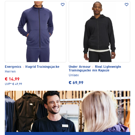
Energetics
·
Hagrid Trainingsjacke
Under Armour
·
Rival Lightweight
Trainingsjacke mit Kapuze
Herren
Unisex
€ 14,99
€ 69,99
UVP*
€ 49,99