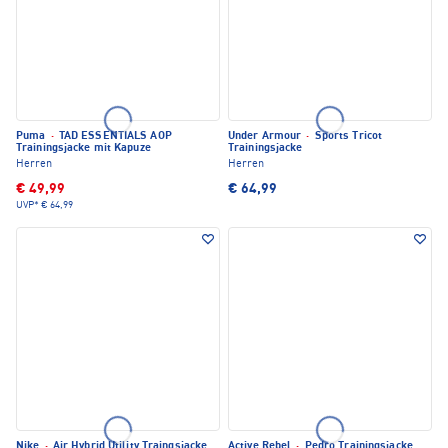
Puma
·
TAD ESSENTIALS AOP
Under Armour
·
Sports Tricot
Trainingsjacke mit Kapuze
Trainingsjacke
Herren
Herren
€ 49,99
€ 64,99
UVP*
€ 64,99
Nike
·
Air Hybrid Utility Traingsjacke
Active Rebel
·
Pedro Trainingsjacke