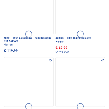
Nike
·
Tech Essentials Trainingsjacke
adidas
·
Tiro Trainingsjacke
mit Kapuze
Herren
Herren
€ 49,99
€ 119,99
UVP*
€ 64,99