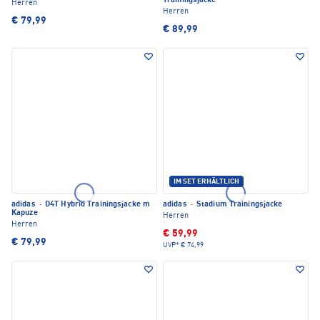
Trainingsjacke
Herren
Herren
€ 79,99
€ 89,99
IM SET ERHÄLTLICH
adidas
·
D4T Hybrid Trainingsjacke m
adidas
·
Stadium Trainingsjacke
Kapuze
Herren
Herren
€ 59,99
€ 79,99
UVP*
€ 74,99