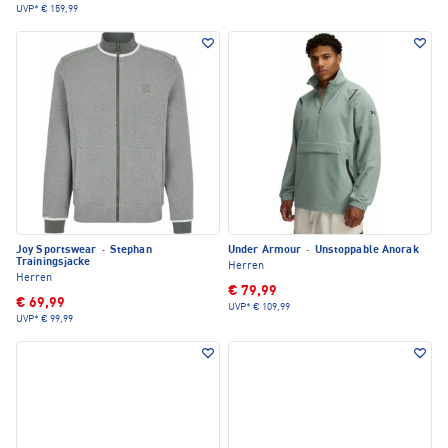
UVP*
€ 159,99
Joy Sportswear
·
Stephan
Under Armour
·
Unstoppable Anorak
Trainingsjacke
Herren
Herren
€ 79,99
€ 69,99
UVP*
€ 109,99
UVP*
€ 99,99