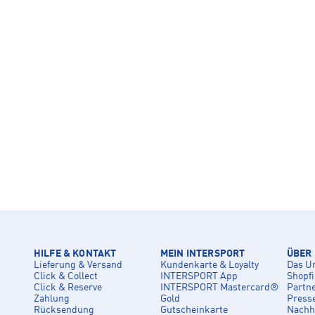
HILFE & KONTAKT
MEIN INTERSPORT
ÜBER
Lieferung & Versand
Kundenkarte & Loyalty
Das U
Click & Collect
INTERSPORT App
Shopf
Click & Reserve
INTERSPORT Mastercard®
Partn
Zahlung
Gold
Press
Rücksendung
Gutscheinkarte
Nachha