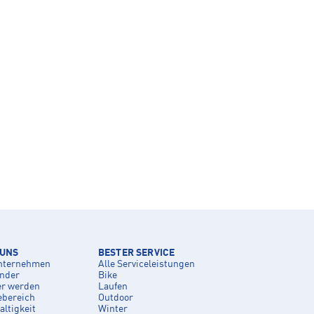
 UNS
BESTER SERVICE
nternehmen
Alle Serviceleistungen
inder
Bike
er werden
Laufen
ebereich
Outdoor
ltigkeit
Winter