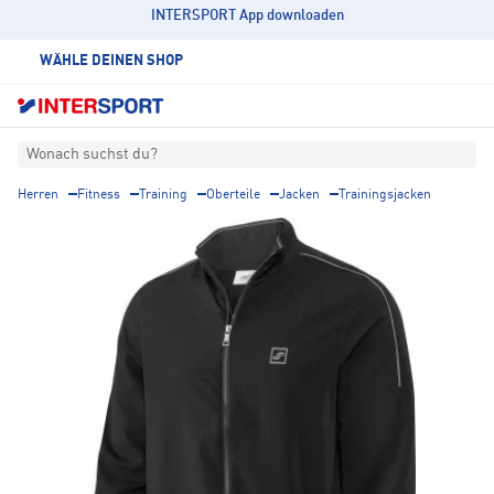
INTERSPORT App downloaden
WÄHLE DEINEN SHOP
Wonach suchst du?
Herren
Fitness
Training
Oberteile
Jacken
Trainingsjacken