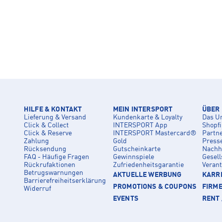
HILFE & KONTAKT
MEIN INTERSPORT
ÜBER
Lieferung & Versand
Kundenkarte & Loyalty
Das U
Click & Collect
INTERSPORT App
Shopf
Click & Reserve
INTERSPORT Mastercard®
Partn
Zahlung
Gold
Press
Rücksendung
Gutscheinkarte
Nachha
FAQ - Häufige Fragen
Gewinnspiele
Gesell
Rückrufaktionen
Zufriedenheitsgarantie
Veran
Betrugswarnungen
AKTUELLE WERBUNG
KARRI
Barrierefreiheitserklärung
PROMOTIONS & COUPONS
FIRM
Widerruf
EVENTS
RENT 