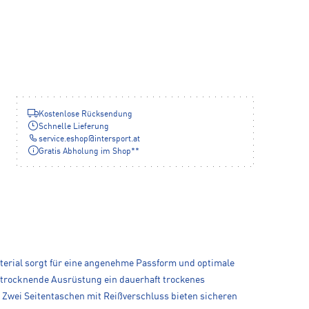
Kostenlose Rücksendung
Schnelle Lieferung
service.eshop
@
intersport.at
Gratis Abholung im Shop**
Material sorgt für eine angenehme Passform und optimale
lltrocknende Ausrüstung ein dauerhaft trockenes
. Zwei Seitentaschen mit Reißverschluss bieten sicheren