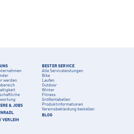
 UNS
BESTER SERVICE
nternehmen
Alle Serviceleistungen
inder
Bike
er werden
Laufen
ebereich
Outdoor
ltigkeit
Winter
schaftliche
Fitness
twortung
Größentabellen
Produktinformationen
ERE & JOBS
Vereinsbekleidung bestellen
ENRADL
BLOG
/ VERLEIH