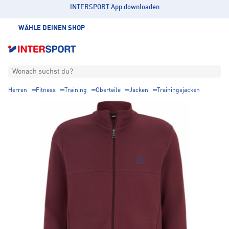
INTERSPORT App downloaden
WÄHLE DEINEN SHOP
Wonach suchst du?
Herren
Fitness
Training
Oberteile
Jacken
Trainingsjacken