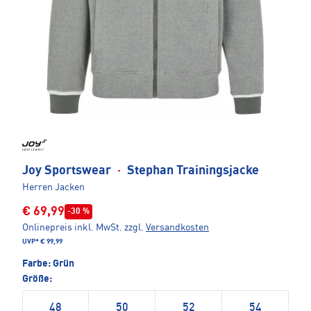
Joy Sportswear
·
Stephan Trainingsjacke
Herren Jacken
€ 69,99
-30 %
Onlinepreis inkl. MwSt.
zzgl.
Versandkosten
UVP*
€ 99,99
Farbe:
Grün
Größe:
48
50
52
54