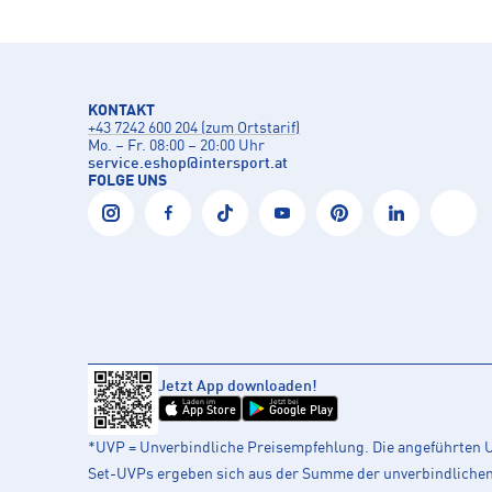
KONTAKT
+43 7242 600 204 (zum Ortstarif)
Mo. – Fr. 08:00 – 20:00 Uhr
service.eshop
@
intersport.at
FOLGE UNS
Jetzt App downloaden!
Laden im
Jetzt bei
App Store
Google Play
*UVP = Unverbindliche Preisempfehlung. Die angeführten UV
Set-UVPs ergeben sich aus der Summe der unverbindlichen L