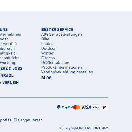
 UNS
BESTER SERVICE
nternehmen
Alle Serviceleistungen
inder
Bike
er werden
Laufen
ebereich
Outdoor
ltigkeit
Winter
schaftliche
Fitness
twortung
Größentabellen
Produktinformationen
ERE & JOBS
Vereinsbekleidung bestellen
ENRADL
BLOG
/ VERLEIH
preise. Die angeführten
© Copyright INTERSPORT 2026