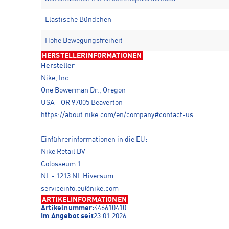
Elastische Bündchen
Hohe Bewegungsfreiheit
HERSTELLERINFORMATIONEN
Hersteller
Nike, Inc.
One Bowerman Dr., Oregon
USA - OR 97005 Beaverton
https://about.nike.com/en/company#contact-us
Einführerinformationen in die EU:
Nike Retail BV
Colosseum 1
NL - 1213 NL Hiversum
serviceinfo.eu@nike.com
ARTIKELINFORMATIONEN
Artikelnummer:
446610410
Im Angebot seit
23.01.2026