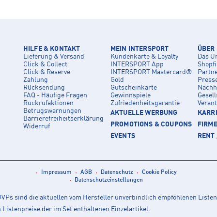
HILFE & KONTAKT
MEIN INTERSPORT
ÜBER
Lieferung & Versand
Kundenkarte & Loyalty
Das U
Click & Collect
INTERSPORT App
Shopf
Click & Reserve
INTERSPORT Mastercard®
Partn
Zahlung
Gold
Press
Rücksendung
Gutscheinkarte
Nachha
FAQ - Häufige Fragen
Gewinnspiele
Gesell
Rückrufaktionen
Zufriedenheitsgarantie
Veran
Betrugswarnungen
AKTUELLE WERBUNG
KARRI
Barrierefreiheitserklärung
PROMOTIONS & COUPONS
FIRM
Widerruf
EVENTS
RENT 
Impressum
AGB
Datenschutz
Cookie Policy
Datenschutzeinstellungen
Ps sind die aktuellen vom Hersteller unverbindlich empfohlenen Listen
istenpreise der im Set enthaltenen Einzelartikel.