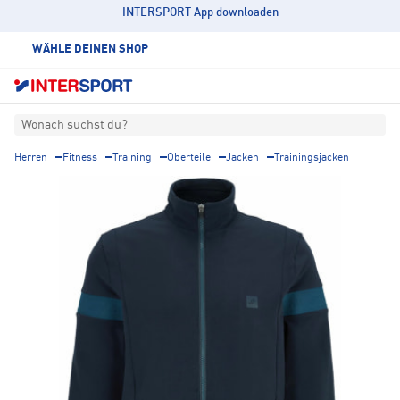
INTERSPORT App downloaden
WÄHLE DEINEN SHOP
Wonach suchst du?
Herren
Fitness
Training
Oberteile
Jacken
Trainingsjacken