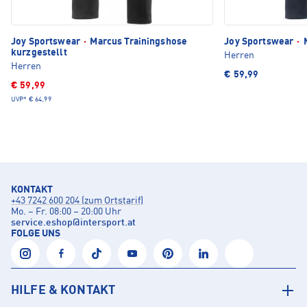
Joy Sportswear
·
Marcus Trainingshose
Joy Sportswear
·
M
kurzgestellt
Herren
Herren
€ 59,99
€ 59,99
UVP*
€ 64,99
KONTAKT
+43 7242 600 204 (zum Ortstarif)
Mo. – Fr. 08:00 – 20:00 Uhr
service.eshop
@
intersport.at
FOLGE UNS
HILFE & KONTAKT