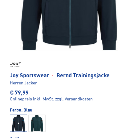
Joy Sportswear
·
Bernd Trainingsjacke
Herren Jacken
€ 79,99
Onlinepreis inkl. MwSt.
zzgl.
Versandkosten
Farbe:
Blau