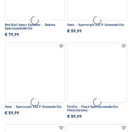
Red Bull Spect Eyewear
·
Dakota
Uvex
·
Sportstyle 232 P Sonnenbrille
Sportsonnenbrille
€ 59,99
€ 79,99
Uvex
·
Sportstyle 232 P Sonnenbrille
Firefly
·
Flash Sportsonnenbrille
Photochromic
€ 59,99
€ 59,99