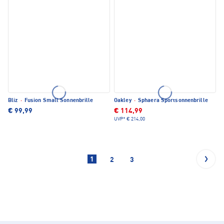
Bliz
·
Fusion Small Sonnenbrille
Oakley
·
Sphaera Sportsonnenbrille
€ 99,99
€ 114,99
UVP*
€ 214,00
1
2
3