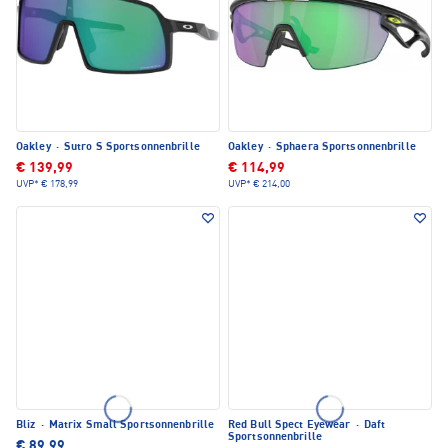
Oakley
·
Sutro S Sportsonnenbrille
Oakley
·
Sphaera Sportsonnenbrille
€ 139,99
€ 114,99
UVP*
€ 178,99
UVP*
€ 214,00
Bliz
·
Matrix Small Sportsonnenbrille
Red Bull Spect Eyewear
·
Daft
Sportsonnenbrille
€ 89,99