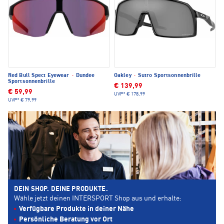
Red Bull Spect Eyewear
·
Dundee
Oakley
·
Sutro Sportsonnenbrille
Sportsonnenbrille
€ 139,99
€ 59,99
UVP*
€ 178,99
UVP*
€ 79,99
DEIN SHOP. DEINE PRODUKTE.
Wähle jetzt deinen INTERSPORT Shop aus und erhalte:
Verfügbare Produkte in deiner Nähe
Persönliche Beratung vor Ort