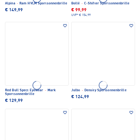
Alpina
·
Ram HVLM Sportsonnenbrille
Bollé
·
C-Shifter Sportsonnenbrille
€ 149,99
€ 99,99
UVP*
€ 154,99
Red Bull Spect Eyewear
·
Mark
Julbo
·
Density Sportsonnenbrille
Sportsonnenbrille
€ 124,99
€ 129,99