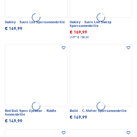
Oakley
·
Sutro Lite Sportsonnenbrille
Oakley
·
Sutro Lite Sweep
Sportsonnenbrille
€ 169,99
€ 169,99
UVP*
€ 188,00
Red Bull Spect Eyewear
·
Riddle
Bollé
·
C-Shifter Sportsonnenbrille
Sonnenbrille
€ 149,99
€ 149,99