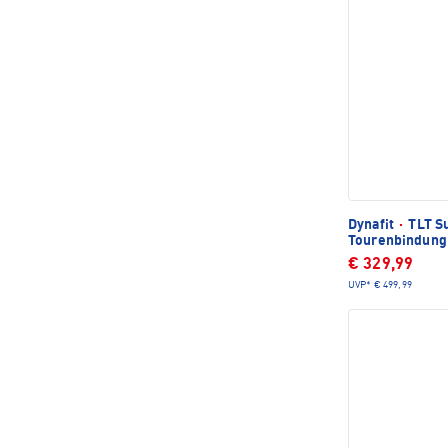
Dynafit
·
TLT Su
Tourenbindung
€ 329,99
UVP*
€ 499,99