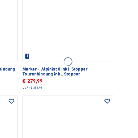
IM SET ERHÄLTLICH
bindung
Marker
·
Alpinist 8 inkl. Stopper
Tourenbindung inkl. Stopper
€ 279,99
UVP*
€ 399,99