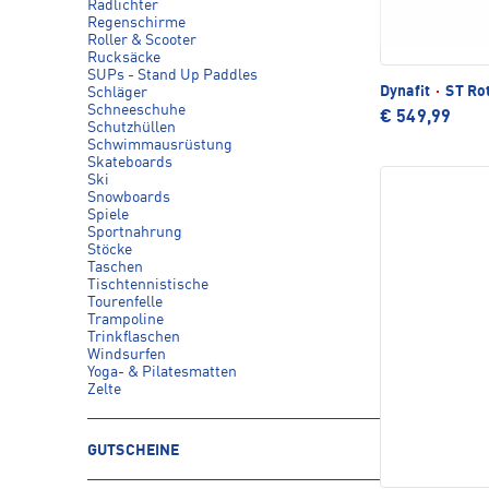
Radlichter
Regenschirme
Roller & Scooter
Rucksäcke
SUPs - Stand Up Paddles
Dynafit
·
ST Rot
Schläger
Schneeschuhe
€ 549,99
Schutzhüllen
Schwimmausrüstung
Skateboards
Ski
Snowboards
Spiele
Sportnahrung
Stöcke
Taschen
Tischtennistische
Tourenfelle
Trampoline
Trinkflaschen
Windsurfen
Yoga- & Pilatesmatten
Zelte
GUTSCHEINE