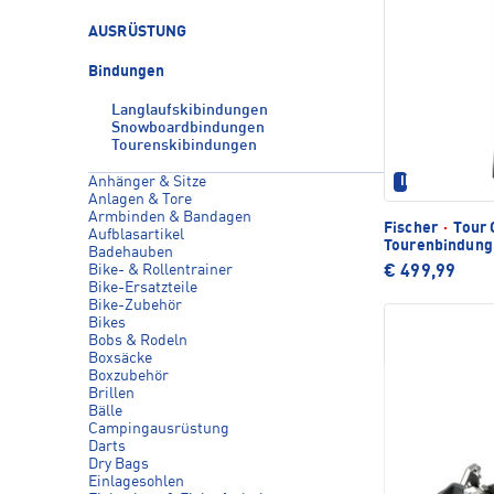
AUSRÜSTUNG
Bindungen
Langlaufskibindungen
Snowboardbindungen
Tourenskibindungen
Anhänger & Sitze
IM SET ERHÄL
Anlagen & Tore
Armbinden & Bandagen
Fischer
·
Tour 
Aufblasartikel
Tourenbindung
Badehauben
Bike- & Rollentrainer
€ 499,99
Bike-Ersatzteile
Bike-Zubehör
Bikes
Bobs & Rodeln
Boxsäcke
Boxzubehör
Brillen
Bälle
Campingausrüstung
Darts
Dry Bags
Einlagesohlen