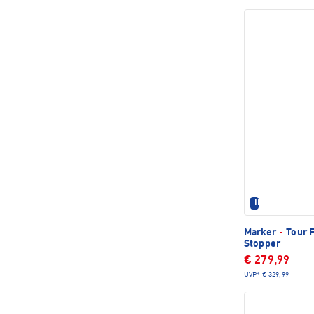
IM SET ERHÄL
Marker
·
Tour F
Stopper
€ 279,99
UVP*
€ 329,99