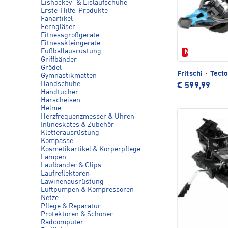
Eishockey- & Eislaufschuhe
Erste-Hilfe-Produkte
Fanartikel
Ferngläser
Fitnessgroßgeräte
Fitnesskleingeräte
Fußballausrüstung
Neu
Griffbänder
Grödel
Fritschi
·
Tecto
Gymnastikmatten
Handschuhe
€ 599,99
Handtücher
Harscheisen
Helme
Herzfrequenzmesser & Uhren
Inlineskates & Zubehör
Kletterausrüstung
Kompasse
Kosmetikartikel & Körperpflege
Lampen
Laufbänder & Clips
Laufreflektoren
Lawinenausrüstung
Luftpumpen & Kompressoren
Netze
Pflege & Reparatur
Protektoren & Schoner
Radcomputer