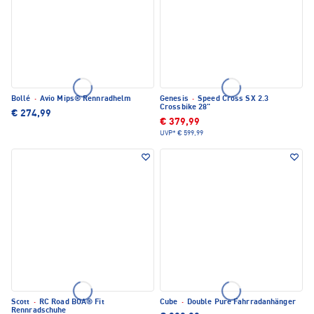
Bollé
·
Avio Mips® Rennradhelm
Genesis
·
Speed Cross SX 2.3
Crossbike 28"
€ 274,99
€ 379,99
UVP*
€ 599,99
Scott
·
RC Road BOA® Fit
Cube
·
Double Pure Fahrradanhänger
Rennradschuhe