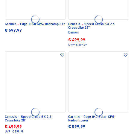
Garmin
·
Edge 1050 GPS-Radcomputer
Genesis
·
Speed Cross SX 2.6
Crossbike 28"
€ 699,99
Damen
€ 499,99
UVP*
€ 599,99
Genesis
·
Speed Cross SX 2.6
Garmin
·
Edge 840 Solar GPS-
Crossbike 28"
Radcomputer
€ 499,99
€ 599,99
UVP*
€ 599,99