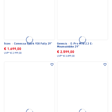
Scott
·
Contessa Spark 930 Fully 29"
Genesis
·
E-Pro MTB 2.3 E-
Mountainbike 29"
€ 1.699,00
€ 2.599,00
UVP*
€ 2.999,00
UVP*
€ 3.899,00