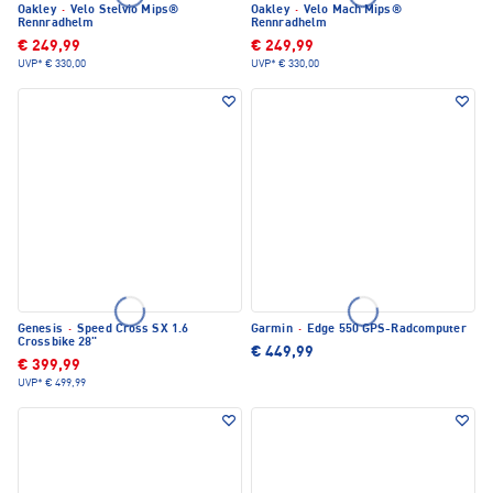
Oakley
·
Velo Stelvio Mips®
Oakley
·
Velo Mach Mips®
Rennradhelm
Rennradhelm
€ 249,99
€ 249,99
UVP*
€ 330,00
UVP*
€ 330,00
Genesis
·
Speed Cross SX 1.6
Garmin
·
Edge 550 GPS-Radcomputer
Crossbike 28"
€ 449,99
€ 399,99
UVP*
€ 499,99