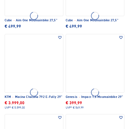
Cube
·
Aim One Mountainbike 27,5"
Cube
·
Aim One Mountainbike 27,5"
€ 499,99
€ 499,99
KTM
·
Macina Chacana 792 E-Fully 29"
Genesis
·
Impact 1.6 Mountainbike 29"
€ 3.999,00
€ 399,99
UVP*
€ 5.599,00
UVP*
€ 549,99