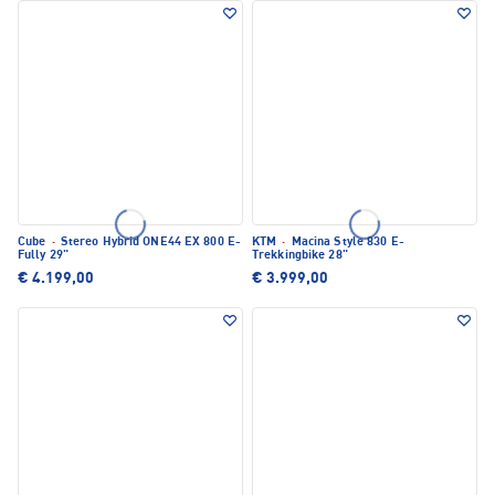
Cube
·
Stereo Hybrid ONE44 EX 800 E-
KTM
·
Macina Style 830 E-
Fully 29"
Trekkingbike 28"
€ 4.199,00
€ 3.999,00