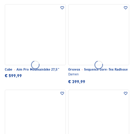
Cube
·
Aim Pro Mountainbike 27,5"
Ortovox
·
Sequence Gore-Tex Radhose
Damen
€ 599,99
€ 399,99