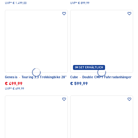
UVP*
€ 1.499,00
UVP*
€ 899,99
IM SET ERHÄLTLICH
Genesis
·
Touring 3.3 Trekkingbike 28"
Cube
·
Double CMPT Fahrradanhänger
€ 499,99
€ 599,99
UVP*
€ 699,99