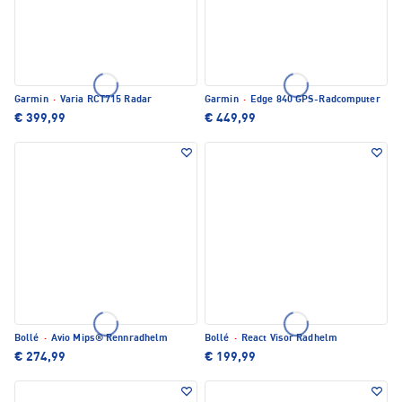
Garmin
·
Varia RCT715 Radar
Garmin
·
Edge 840 GPS-Radcomputer
€ 399,99
€ 449,99
Bollé
·
Avio Mips® Rennradhelm
Bollé
·
React Visor Radhelm
€ 274,99
€ 199,99