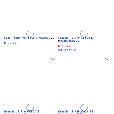
Cube
·
Fold Hybrid 545 E-Klapprad 20"
Genesis
·
E-Pro 1.5 SUV E-
Mountainbike 29"
€ 2.899,00
€ 2.599,00
UVP*
€ 3.699,00
Genesis
·
E-Pro MTB 3.3 E-
Genesis
·
E-XTouring 6.3 E-