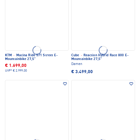
KTM
·
Macina Ride 571 Street E-
Cube
·
Reaction Hybrid Race 800 E-
Mountainbike 27,5"
Mountainbike 27,5"
Damen
€ 1.699,00
UVP*
€ 2.999,00
€ 3.499,00