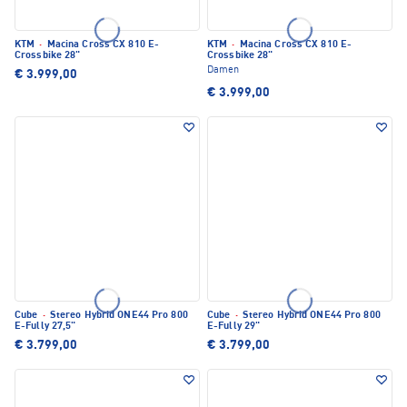
KTM
·
Macina Cross CX 810 E-
KTM
·
Macina Cross CX 810 E-
Crossbike 28"
Crossbike 28"
Damen
€ 3.999,00
€ 3.999,00
Cube
·
Stereo Hybrid ONE44 Pro 800
Cube
·
Stereo Hybrid ONE44 Pro 800
E-Fully 27,5"
E-Fully 29"
€ 3.799,00
€ 3.799,00