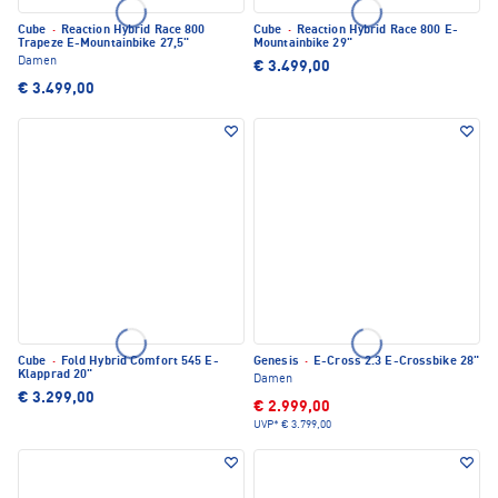
Cube
·
Reaction Hybrid Race 800
Cube
·
Reaction Hybrid Race 800 E-
Trapeze E-Mountainbike 27,5"
Mountainbike 29"
Damen
€ 3.499,00
€ 3.499,00
Cube
·
Fold Hybrid Comfort 545 E-
Genesis
·
E-Cross 2.3 E-Crossbike 28"
Klapprad 20"
Damen
€ 3.299,00
€ 2.999,00
UVP*
€ 3.799,00