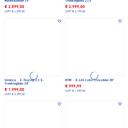
Mountainbike 29"
Trekkingbike 27,5"
€ 2.599,00
€ 2.999,00
UVP*
€ 4.299,00
UVP*
€ 4.199,00
Genesis
·
E-Touring 2.3 E-
KTM
·
X-Life Limit Crossbike 28"
Trekkingbike 28"
€ 999,99
€ 1.999,00
UVP*
€ 1.299,00
UVP*
€ 3.399,00