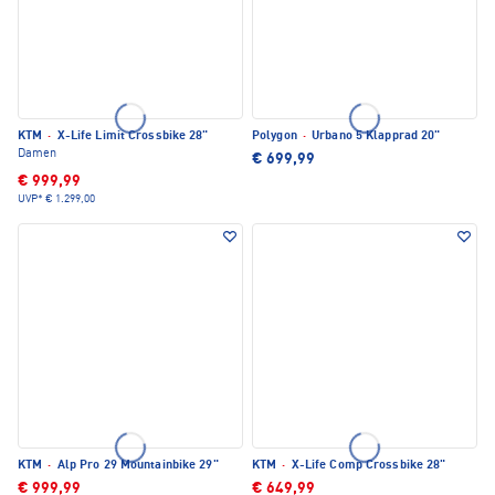
KTM
·
X-Life Limit Crossbike 28"
Polygon
·
Urbano 5 Klapprad 20"
Damen
€ 699,99
€ 999,99
UVP*
€ 1.299,00
KTM
·
Alp Pro 29 Mountainbike 29"
KTM
·
X-Life Comp Crossbike 28"
€ 999,99
€ 649,99