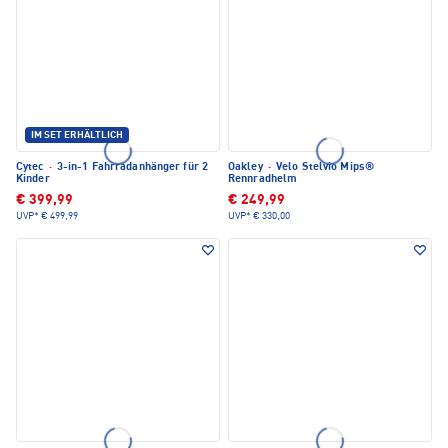
IM SET ERHÄLTLICH
Cytec
·
3-in-1 Fahrradanhänger für 2
Oakley
·
Velo Stelvio Mips®
Kinder
Rennradhelm
€ 399,99
€ 249,99
UVP*
€ 499,99
UVP*
€ 330,00