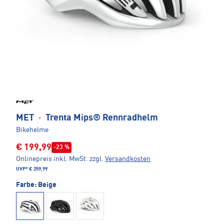
MET
·
Trenta Mips® Rennradhelm
Bikehelme
€ 199,99
-23 %
Onlinepreis inkl. MwSt.
zzgl.
Versandkosten
UVP*
€ 259,99
Farbe:
Beige