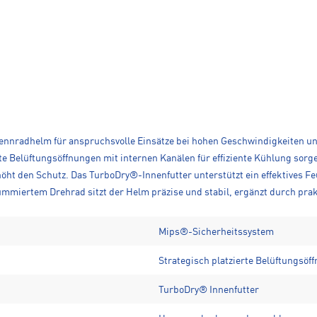
 Rennradhelm für anspruchsvolle Einsätze bei hohen Geschwindigkeiten 
rte Belüftungsöffnungen mit internen Kanälen für effiziente Kühlung sor
höht den Schutz. Das TurboDry®-Innenfutter unterstützt ein effektives F
ertem Drehrad sitzt der Helm präzise und stabil, ergänzt durch prakt
Mips®-Sicherheitssystem
Strategisch platzierte Belüftungsöf
TurboDry® Innenfutter