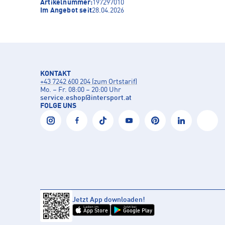
Artikelnummer:
197297010
Im Angebot seit
28.04.2026
KONTAKT
+43 7242 600 204 (zum Ortstarif)
Mo. – Fr. 08:00 – 20:00 Uhr
service.eshop
@
intersport.at
FOLGE UNS
Jetzt App downloaden!
Laden im
Jetzt bei
App Store
Google Play