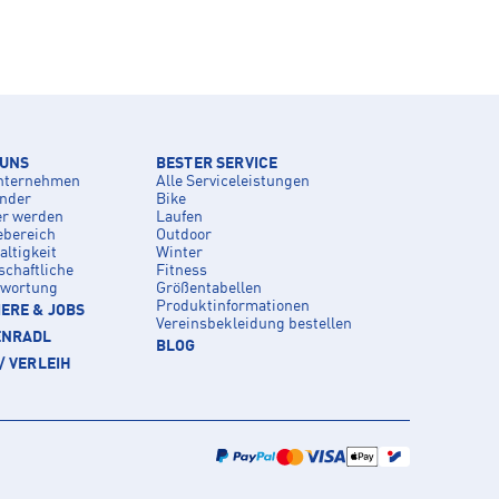
 UNS
BESTER SERVICE
nternehmen
Alle Serviceleistungen
inder
Bike
er werden
Laufen
ebereich
Outdoor
ltigkeit
Winter
schaftliche
Fitness
twortung
Größentabellen
Produktinformationen
ERE & JOBS
Vereinsbekleidung bestellen
ENRADL
BLOG
/ VERLEIH