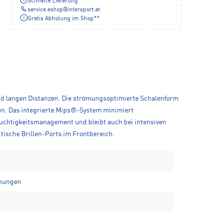
Schnelle Lieferung
service.eshop
@
intersport.at
Gratis Abholung im Shop**
und langen Distanzen. Die strömungsoptimierte Schalenform
gen. Das integrierte Mips®-System minimiert
euchtigkeitsmanagement und bleibt auch bei intensiven
ische Brillen-Ports im Frontbereich.
fnungen