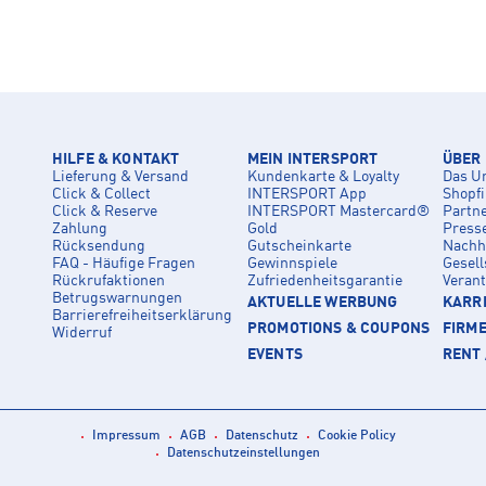
HILFE & KONTAKT
MEIN INTERSPORT
ÜBER
Lieferung & Versand
Kundenkarte & Loyalty
Das U
Click & Collect
INTERSPORT App
Shopf
Click & Reserve
INTERSPORT Mastercard®
Partn
Zahlung
Gold
Press
Rücksendung
Gutscheinkarte
Nachha
FAQ - Häufige Fragen
Gewinnspiele
Gesell
Rückrufaktionen
Zufriedenheitsgarantie
Veran
Betrugswarnungen
AKTUELLE WERBUNG
KARRI
Barrierefreiheitserklärung
PROMOTIONS & COUPONS
FIRM
Widerruf
EVENTS
RENT 
Impressum
AGB
Datenschutz
Cookie Policy
Datenschutzeinstellungen