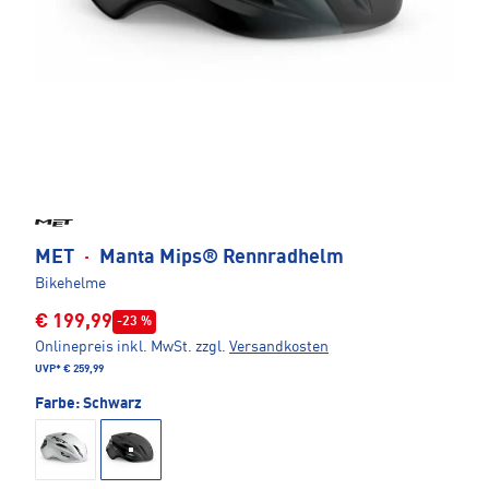
MET
·
Manta Mips® Rennradhelm
Bikehelme
€ 199,99
-23 %
Onlinepreis inkl. MwSt.
zzgl.
Versandkosten
UVP*
€ 259,99
Farbe:
Schwarz