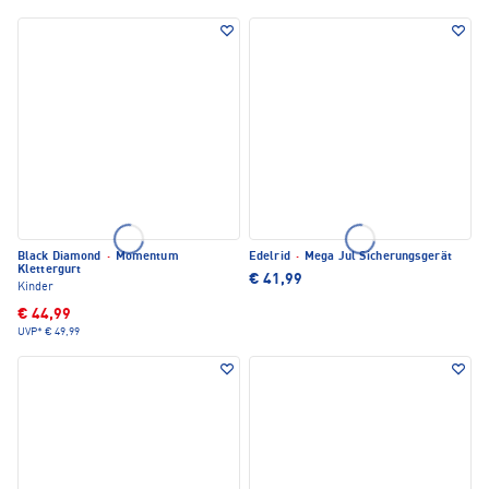
Black Diamond
·
Momentum
Edelrid
·
Mega Jul Sicherungsgerät
Klettergurt
€ 41,99
Kinder
€ 44,99
UVP*
€ 49,99