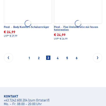
Petzl
·
Body Komfort-Schulterträger
Petzl
·
Fixe Umlenkrolle mit festen
Seitenteilen
€ 24,99
€ 24,99
UVP*
€ 29,99
UVP*
€ 26,99
3
1
2
4
5
6
KONTAKT
+43 7242 600 204 (zum Ortstarif)
Mo. – Fr. 08:00 – 20:00 Uhr