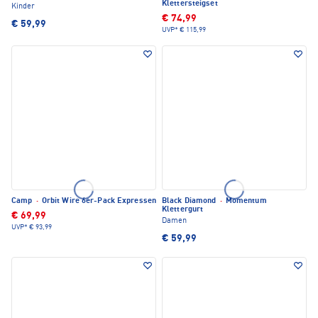
Klettersteigset
Kinder
€ 74,99
€ 59,99
UVP*
€ 115,99
Camp
·
Orbit Wire 6er-Pack Expressen
Black Diamond
·
Momentum
Klettergurt
€ 69,99
Damen
UVP*
€ 93,99
€ 59,99