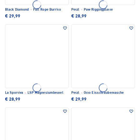
Black Diamond
·
Full Rope Burrito
Petzl
·
Paw Riggingplatte
€ 29,99
€ 28,99
La Sportiva
·
LSP Magnesiumbeutel
Petzl
·
Octo Eisschraubentasche
€ 28,99
€ 29,99