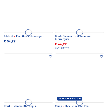
Edelrid
·
Finn Oasis Klettergurt
Black Diamond
·
Momentum
Klettergurt
€ 54,99
€ 44,99
UVP*
€ 59,99
IM SET ERHÄLTLICH
Petzl
·
Macchu Klettergurt
Camp
·
Kinetic Rewind Pro