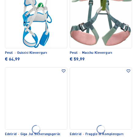
Petzl
·
Ouistiti Klettergurt
Petzl
·
Macchu Klettergurt
€ 64,99
€ 59,99
Edelrid
·
Giga Jul Sicherungsgerät
Edelrid
·
Fraggle III Komplettgurt