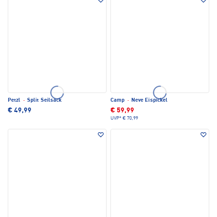
Petzl
·
Split Seilsack
Camp
·
Neve Eispickel
€ 49,99
€ 59,99
UVP*
€ 70,99