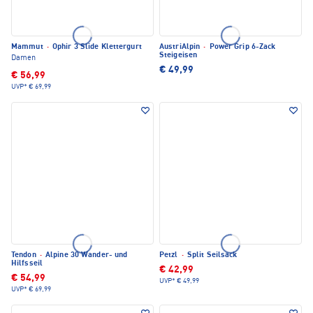
Mammut
·
Ophir 3 Slide Klettergurt
AustriAlpin
·
Power Grip 6-Zack
Steigeisen
Damen
€ 49,99
€ 56,99
UVP*
€ 69,99
Tendon
·
Alpine 30 Wander- und
Petzl
·
Split Seilsack
Hilfsseil
€ 42,99
€ 54,99
UVP*
€ 49,99
UVP*
€ 69,99