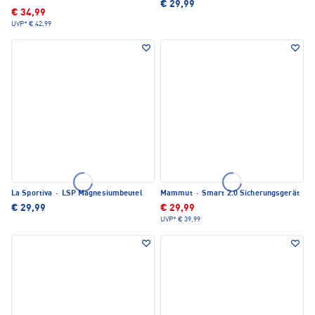
€ 29,99
€ 34,99
UVP*
€ 42,99
La Sportiva
·
LSP Magnesiumbeutel
Mammut
·
Smart 2.0 Sicherungsgerät
€ 29,99
€ 29,99
UVP*
€ 39,99