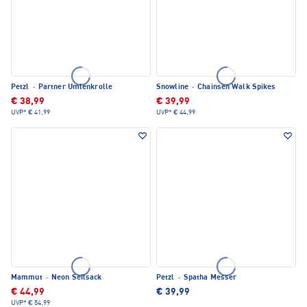
Petzl
·
Partner Umlenkrolle
Snowline
·
Chainsen Walk Spikes
€ 38,99
€ 39,99
UVP*
€ 41,99
UVP*
€ 44,99
Mammut
·
Neon Seilsack
Petzl
·
Spatha Messer
€ 44,99
€ 39,99
UVP*
€ 54,99