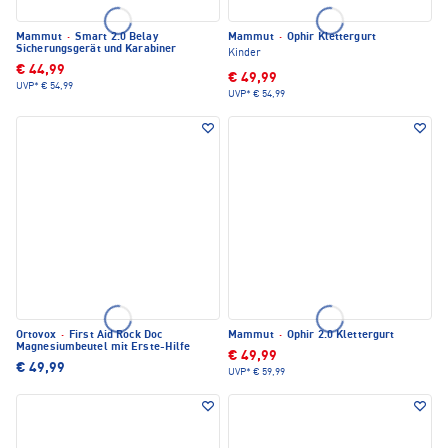
Mammut
·
Smart 2.0 Belay
Mammut
·
Ophir Klettergurt
Sicherungsgerät und Karabiner
Kinder
€ 44,99
€ 49,99
UVP*
€ 54,99
UVP*
€ 54,99
Ortovox
·
First Aid Rock Doc
Mammut
·
Ophir 2.0 Klettergurt
Magnesiumbeutel mit Erste-Hilfe
€ 49,99
€ 49,99
UVP*
€ 59,99