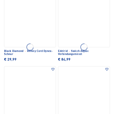
Black Diamond
·
Infinity Cord Dynex-
Edelrid
·
Switch Adjust
Schnur
Verbindungsmittel
€ 29,99
€ 84,99