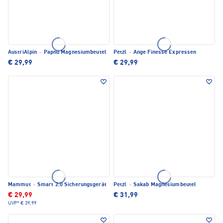
AustriAlpin
·
Papnu Magnesiumbeutel
Petzl
·
Ange Finesse Expressen
€ 29,99
€ 29,99
Mammut
·
Smart 2.0 Sicherungsgerät
Petzl
·
Sakab Magnesiumbeutel
€ 29,99
€ 31,99
UVP*
€ 39,99