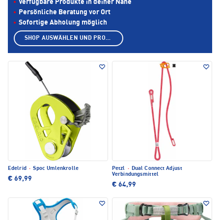
Verfügbare Produkte in deiner Nähe
Persönliche Beratung vor Ort
Sofortige Abholung möglich
SHOP AUSWÄHLEN UND PRODUKTE ANZEIGEN
Edelrid
·
Spoc Umlenkrolle
Petzl
·
Dual Connect Adjust
Verbindungsmittel
€ 69,99
€ 64,99