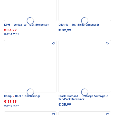
EPM
·
Veriga Ice Track Steigeisen
Edelrid
·
Jul² Sicherungsgerät
€ 34,99
€ 39,99
UVP*
€ 37,99
Camp
·
Reel Standschlinge
Black Diamond
·
Hotforge Screwgate
3er-Pack Karabiner
€ 39,99
€ 35,99
UVP*
€ 49,99