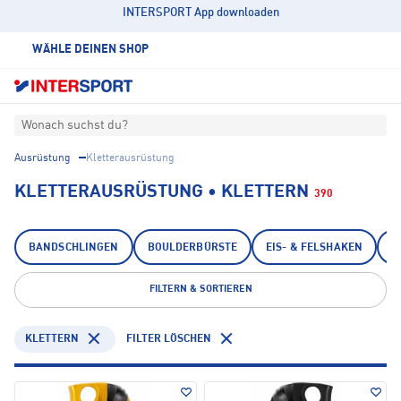
INTERSPORT App downloaden
WÄHLE DEINEN SHOP
Wonach suchst du?
Ausrüstung
Kletterausrüstung
KLETTERAUSRÜSTUNG • KLETTERN
390
BANDSCHLINGEN
BOULDERBÜRSTE
EIS- & FELSHAKEN
E
FILTERN & SORTIEREN
KLETTERN
FILTER LÖSCHEN