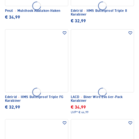
Petzl
·
Multihook Abalakov-Haken
Edelrid
·
HMS Bulletproof Triple II
Karabiner
€ 34,99
€ 32,99
Edelrid
·
HMS Bulletproof Triple FG
LACD
·
Biner Wire Evo 6er-Pack
Karabiner
Karabiner
€ 32,99
€ 34,99
UVP*
€ 44,99