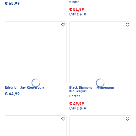
Kinder
€ 65,99
€ 54,99
UVP*
€ 64,99
Edelrid
·
Jay Klettergurt
Black Diamond
·
Momentum
Klettergurt
€ 64,99
Herren
€ 49,99
UVP*
€ 59,99