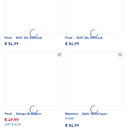
Petzl
·
Kliff 36L Seilsack
Petzl
·
Kliff 36L Seilsack
€ 54,99
€ 54,99
Petzl
·
Voltige Brustgurt
Mammut
·
Ophir Klettergurt
Kinder
€ 49,99
UVP*
€ 54,99
€ 54,99