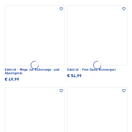
Edelrid
·
Mega Jul Sicherungs- und
Edelrid
·
Finn Oasis Klettergurt
Abseilgerät
€ 54,99
€ 49,99