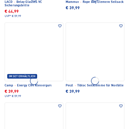
LACD
·
Belay Glasses VC
Mammut
·
Rope Bag Element Seilsack
Sicherungsbrille
€ 39,99
€ 44,99
UVP*
€ 59,99
IM SET ERHÄLTLICH
Camp
·
Energy CR4 Klettergurt
Petzl
·
Tibloc Seilklemme für Notfälle
€ 39,99
€ 39,99
UVP*
€ 59,99