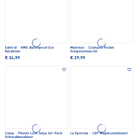
Edelrid
·
HMS Bulletproof Eco
Mammut
·
Crampon Pocket
Karabiner
Steigeisentasche
€ 34,99
€ 29,99
Camp
·
Photon Lock Janja 3er-Pack
La Sportiva
·
LSP Magnesiumbeutel
Schraubkarabiner