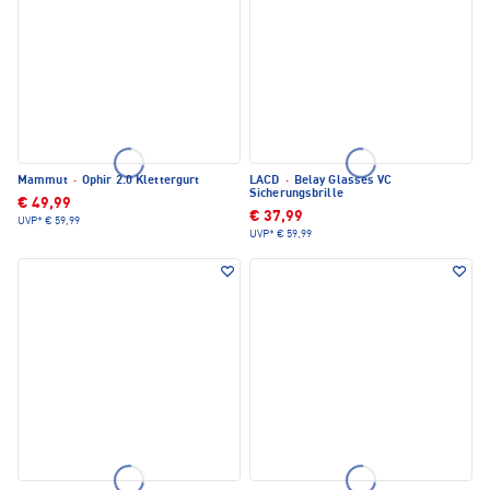
Mammut
·
Ophir 2.0 Klettergurt
LACD
·
Belay Glasses VC
Sicherungsbrille
€ 49,99
€ 37,99
UVP*
€ 59,99
UVP*
€ 59,99