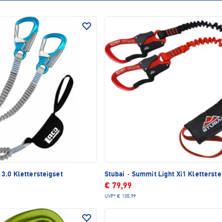
TLICH
 3.0 Klettersteigset
Stubai
·
Summit Light Xi1 Kletterste
€ 79,99
UVP*
€ 135,99