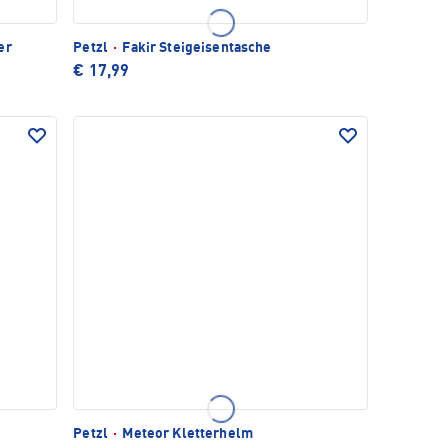
er
Petzl
·
Fakir Steigeisentasche
€ 17,99
Petzl
·
Meteor Kletterhelm