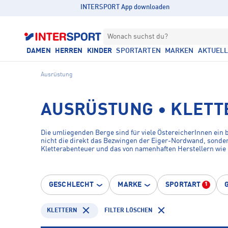
INTERSPORT App downloaden
Wonach suchst du?
DAMEN
HERREN
KINDER
SPORTARTEN
MARKEN
AKTUEL
Ausrüstung
AUSRÜSTUNG • KLETT
Die umliegenden Berge sind für viele ÖstereicherInnen ein b
nicht die direkt das Bezwingen der Eiger-Nordwand, sondern
Kletterabenteuer und das von namenhaften Herstellern wie
GESCHLECHT
MARKE
SPORTART
1
KLETTERN
FILTER LÖSCHEN