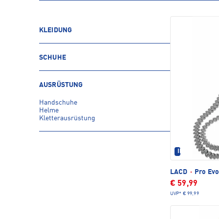
KLEIDUNG
SCHUHE
AUSRÜSTUNG
Handschuhe
Helme
Kletterausrüstung
IM SET ERHÄL
LACD
·
Pro Evo
€ 59,99
UVP*
€ 99,99