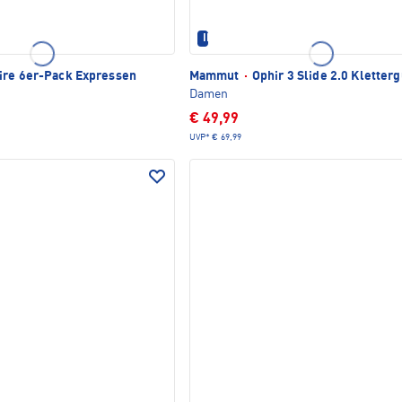
IM SET ERHÄLTLICH
ire 6er-Pack Expressen
Mammut
·
Ophir 3 Slide 2.0 Kletterg
Damen
€ 49,99
UVP*
€ 69,99