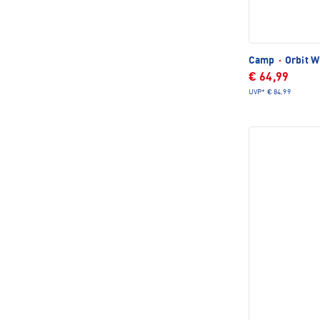
Camp
·
Orbit W
€ 64,99
UVP*
€ 84,99