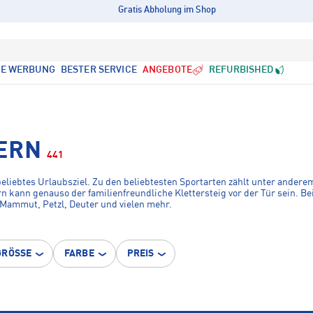
Gratis Abholung im Shop
LE WERBUNG
BESTER SERVICE
ANGEBOTE
REFURBISHED
ERN
441
eliebtes Urlaubsziel. Zu den beliebtesten Sportarten zählt unter anderem
 kann genauso der familienfreundliche Klettersteig vor der Tür sein. Bei
 Mammut, Petzl, Deuter und vielen mehr.
GRÖSSE
FARBE
PREIS