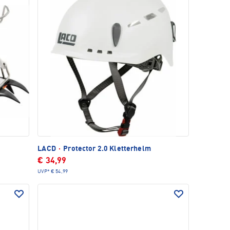
LACD
·
Protector 2.0 Kletterhelm
€ 34,99
UVP*
€ 54,99