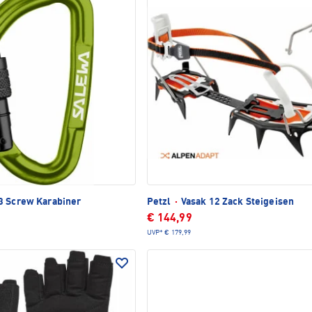
3 Screw Karabiner
Petzl
·
Vasak 12 Zack Steigeisen
€ 144,99
UVP*
€ 179,99