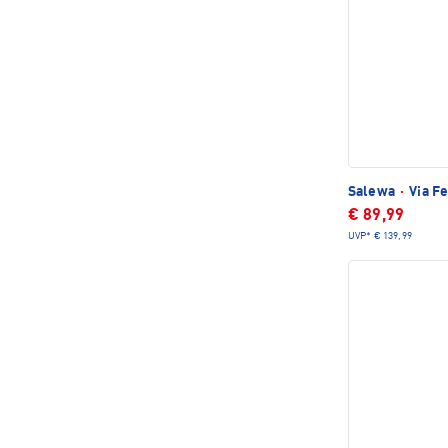
Salewa
·
Via Fe
€ 89,99
UVP*
€ 139,99