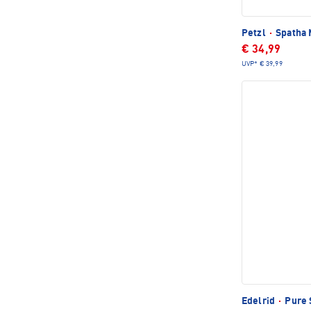
Petzl
·
Spatha 
€ 34,99
UVP*
€ 39,99
Edelrid
·
Pure 