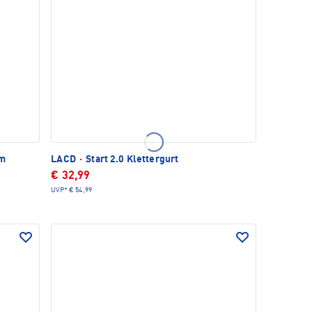
lm
LACD
·
Start 2.0 Klettergurt
€ 32,99
UVP*
€ 54,99