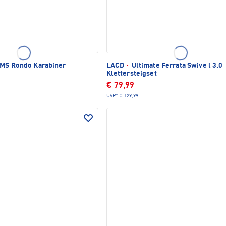
MS Rondo Karabiner
LACD
·
Ultimate Ferrata Swive l 3.0
Klettersteigset
€ 79,99
UVP*
€ 129,99