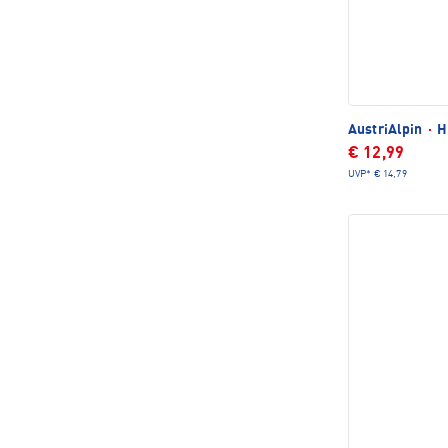
AustriAlpin
·
H
€ 12,99
UVP*
€ 14,79