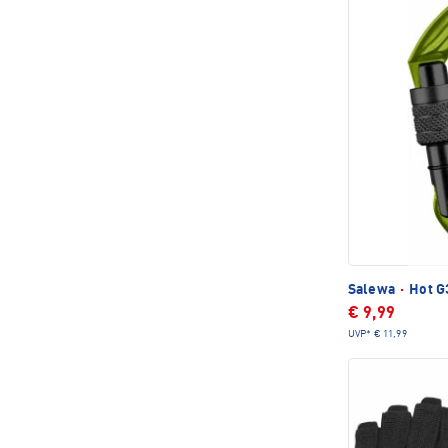
Salewa
·
Hot G
€ 9,99
UVP*
€ 11,99