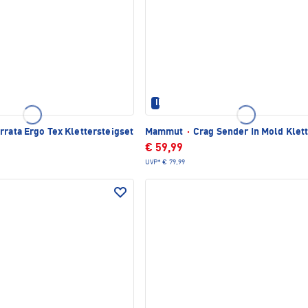
IM SET ERHÄLTLICH
rrata Ergo Tex Klettersteigset
Mammut
·
Crag Sender In Mold Klet
€ 59,99
UVP*
€ 79,99