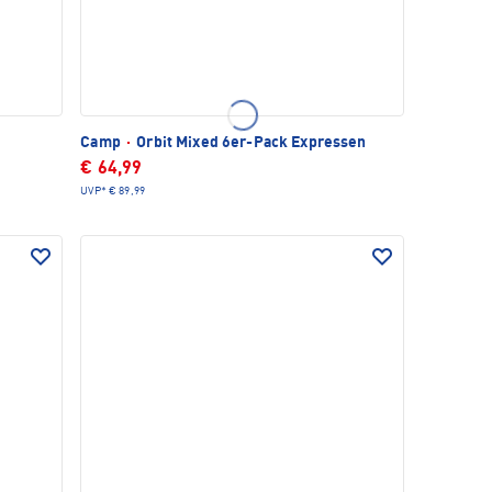
Camp
·
Orbit Mixed 6er-Pack Expressen
€ 64,99
UVP*
€ 89,99