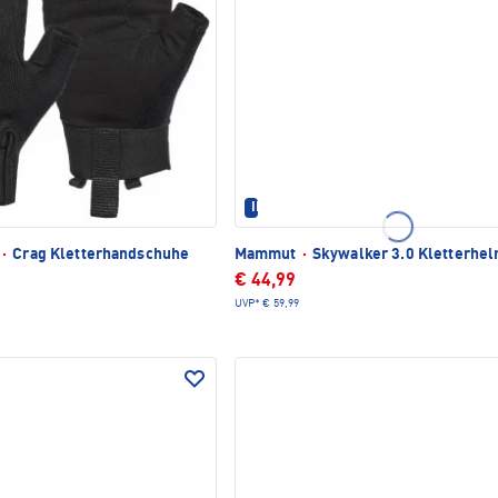
IM SET ERHÄLTLICH
·
Crag Kletterhandschuhe
Mammut
·
Skywalker 3.0 Kletterhe
€ 44,99
UVP*
€ 59,99