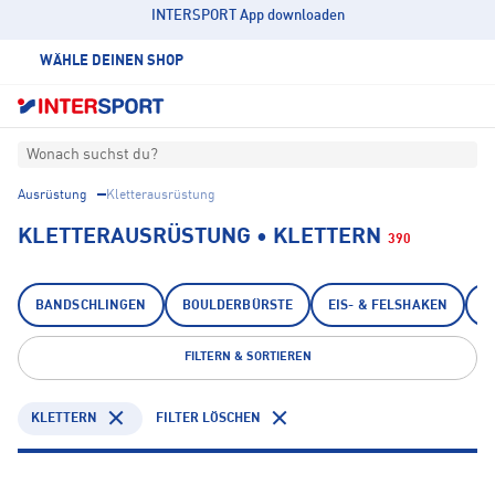
INTERSPORT App downloaden
WÄHLE DEINEN SHOP
Wonach suchst du?
Ausrüstung
Kletterausrüstung
KLETTERAUSRÜSTUNG • KLETTERN
390
BANDSCHLINGEN
BOULDERBÜRSTE
EIS- & FELSHAKEN
E
FILTERN & SORTIEREN
KLETTERN
FILTER LÖSCHEN