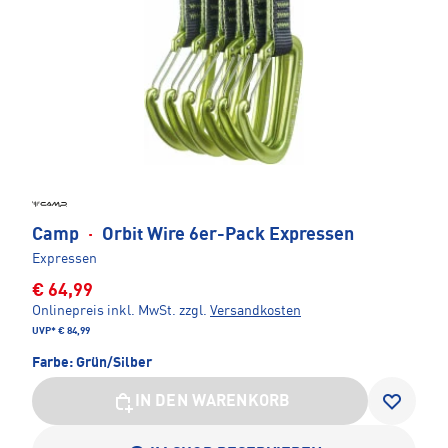
Camp
·
Orbit Wire 6er-Pack Expressen
Expressen
€ 64,99
Onlinepreis inkl. MwSt.
zzgl.
Versandkosten
UVP*
€ 84,99
Farbe:
Grün/Silber
IN DEN WARENKORB