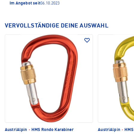
Im Angebot seit
06.10.2023
VERVOLLSTÄNDIGE DEINE AUSWAHL
AustriAlpin
·
HMS Rondo Karabiner
AustriAlpin
·
HMS 