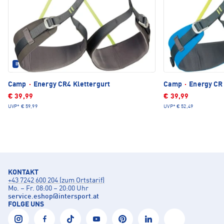
IM SET ERHÄLTLICH
Camp
·
Energy CR4 Klettergurt
Camp
·
Energy CR 
€ 39,99
€ 39,99
UVP*
€ 59,99
UVP*
€ 52,49
KONTAKT
+43 7242 600 204 (zum Ortstarif)
Mo. – Fr. 08:00 – 20:00 Uhr
service.eshop
@
intersport.at
FOLGE UNS