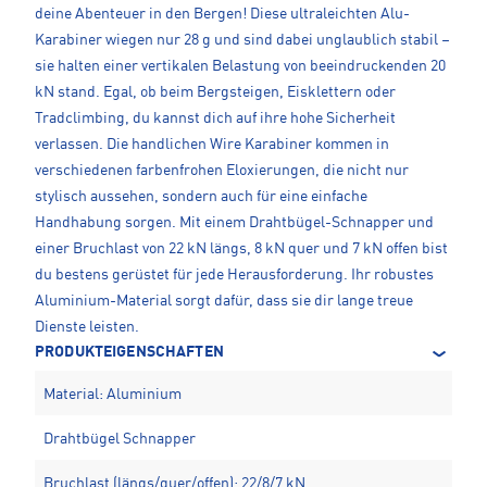
deine Abenteuer in den Bergen! Diese ultraleichten Alu-
Karabiner wiegen nur 28 g und sind dabei unglaublich stabil –
sie halten einer vertikalen Belastung von beeindruckenden 20
kN stand. Egal, ob beim Bergsteigen, Eisklettern oder
Tradclimbing, du kannst dich auf ihre hohe Sicherheit
verlassen. Die handlichen Wire Karabiner kommen in
verschiedenen farbenfrohen Eloxierungen, die nicht nur
stylisch aussehen, sondern auch für eine einfache
Handhabung sorgen. Mit einem Drahtbügel-Schnapper und
einer Bruchlast von 22 kN längs, 8 kN quer und 7 kN offen bist
du bestens gerüstet für jede Herausforderung. Ihr robustes
Aluminium-Material sorgt dafür, dass sie dir lange treue
Dienste leisten.
PRODUKTEIGENSCHAFTEN
Material: Aluminium
Drahtbügel Schnapper
Bruchlast (längs/quer/offen): 22/8/7 kN