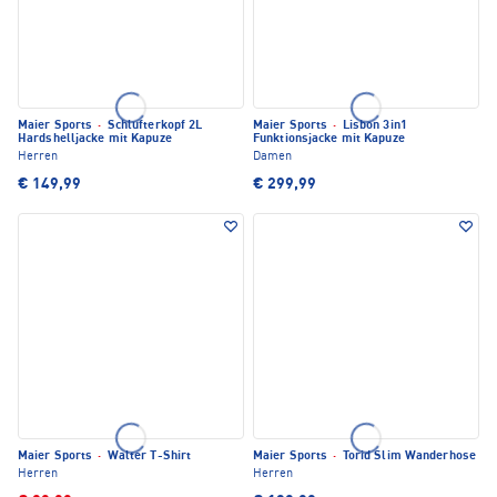
Maier Sports
·
Schlufterkopf 2L
Maier Sports
·
Lisbon 3in1
Hardshelljacke mit Kapuze
Funktionsjacke mit Kapuze
Herren
Damen
€ 149,99
€ 299,99
Maier Sports
·
Walter T-Shirt
Maier Sports
·
Torid Slim Wanderhose
Herren
Herren