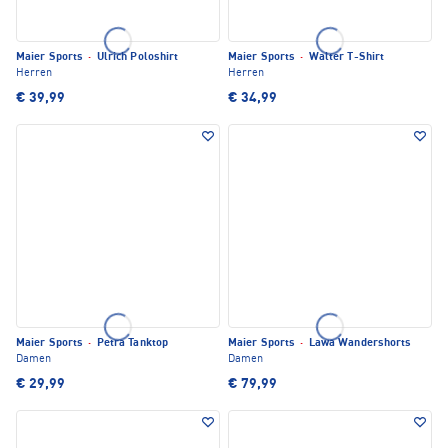
Maier Sports
·
Ulrich Poloshirt
Maier Sports
·
Walter T-Shirt
Herren
Herren
€ 39,99
€ 34,99
Maier Sports
·
Petra Tanktop
Maier Sports
·
Lawa Wandershorts
Damen
Damen
€ 29,99
€ 79,99