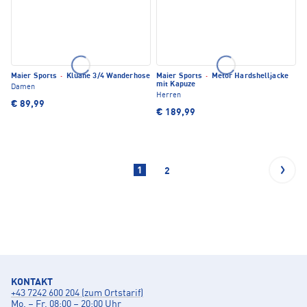
Maier Sports
·
Kluane 3/4 Wanderhose
Maier Sports
·
Metor Hardshelljacke
mit Kapuze
Damen
Herren
€ 89,99
€ 189,99
1
2
KONTAKT
+43 7242 600 204 (zum Ortstarif)
Mo. – Fr. 08:00 – 20:00 Uhr