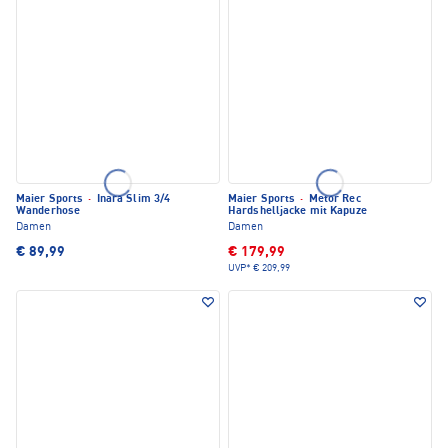
Maier Sports
·
Inara Slim 3/4
Maier Sports
·
Metor Rec
Wanderhose
Hardshelljacke mit Kapuze
Damen
Damen
€ 89,99
€ 179,99
UVP*
€ 209,99