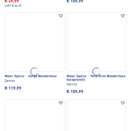
€ 29,99
€ 109,99
UVP*
€ 34,99
Maier Sports
·
Helga Wanderhose
Maier Sports
·
Torid Slim Wanderhose
kurzgestellt
Damen
Herren
€ 119,99
€ 109,99