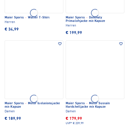
Maier Sports
·
Walter T-Shirt
Maier Sports
·
Donovaly
Primaloftjacke mit Kapuze
Herren
Herren
€ 34,99
€ 199,99
Maier Sports
·
Metor Isolationsjacke
Maier Sports
·
Metor Sustain
mit Kapuze
Hardshelljacke mit Kapuze
Damen
Damen
€ 189,99
€ 179,99
UVP*
€ 209,99