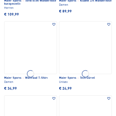
Maier Sports
·
Torid Slim Wanderhose
Maier Sports
·
Kluane 3/4 Wanderhose
kurzgestellt
Damen
Herren
€ 89,99
€ 109,99
Maier Sports
·
Waltraud T-Shirt
Maier Sports
·
Tech Gürtel
Damen
Unisex
€ 34,99
€ 24,99