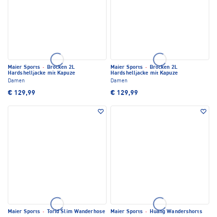
Maier Sports
·
Brocken 2L
Maier Sports
·
Brocken 2L
Hardshelljacke mit Kapuze
Hardshelljacke mit Kapuze
Damen
Damen
€ 129,99
€ 129,99
Maier Sports
·
Torid Slim Wanderhose
Maier Sports
·
Huang Wandershorts