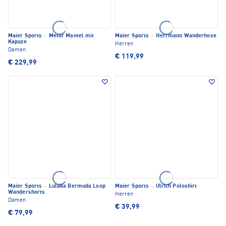
Maier Sports
·
Metor Mantel mit
Maier Sports
·
Herrmann Wanderhose
Kapuze
Herren
Damen
€ 119,99
€ 229,99
Maier Sports
·
Lulaka Bermuda Loop
Maier Sports
·
Ulrich Poloshirt
Wandershorts
Herren
Damen
€ 39,99
€ 79,99