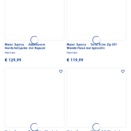
Maier Sports
·
Abbenstein
Maier Sports
·
Torid Slim Zip Off
Hardshelljacke mit Kapuze
Wanderhose kurzgestellt
Herren
Herren
€ 129,99
€ 119,99