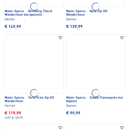
Maier Sports
·
Rechberg Therm
Maier Sports
·
Nata Zip Off
Wanderhose kurzgestellt
Wanderhose
Damen
Damen
€ 149,99
€ 139,99
Maier Sports
·
Torid Slim Zip Off
Maier Sports
·
Sinaia Fleecejacke mit
Wanderhose
Kapuze
Herren
Damen
€ 119,99
€ 99,99
UVP*
€ 139,99