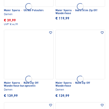
Maier Sports
·
Ulrike Poloshirt
Maier Sports
·
Inara Slim Zip Off
Wanderhose
Damen
€ 119,99
€ 39,99
UVP*
€ 44,99
Maier Sports
·
Nata Zip Off
Maier Sports
·
Nata Zip Off
Wanderhose kurzgestellt
Wanderhose
Damen
Damen
€ 139,99
€ 139,99