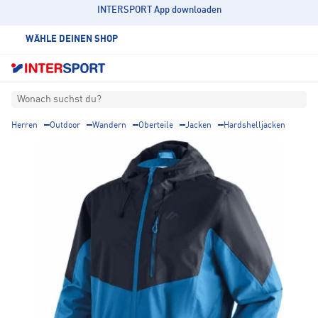
INTERSPORT App downloaden
WÄHLE DEINEN SHOP
Wonach suchst du?
Herren
Outdoor
Wandern
Oberteile
Jacken
Hardshelljacken