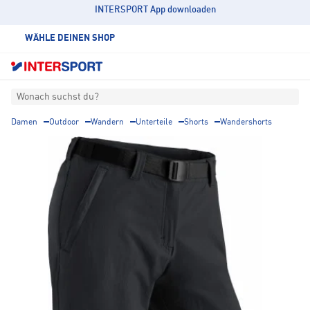
INTERSPORT App downloaden
WÄHLE DEINEN SHOP
Wonach suchst du?
Damen
Outdoor
Wandern
Unterteile
Shorts
Wandershorts