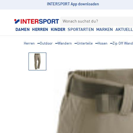
INTERSPORT App downloaden
Wonach suchst du?
DAMEN
HERREN
KINDER
SPORTARTEN
MARKEN
AKTUEL
Herren
Outdoor
Wandern
Unterteile
Hosen
Zip Off Wan