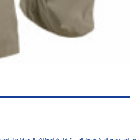
rpfad auf dem Plan? Damit die TAJO zu all deinen Ausflügen passt, wur