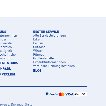
 UNS
BESTER SERVICE
nternehmen
Alle Serviceleistungen
inder
Bike
er werden
Laufen
ebereich
Outdoor
ltigkeit
Winter
schaftliche
Fitness
twortung
Größentabellen
Produktinformationen
ERE & JOBS
Vereinsbekleidung bestellen
ENRADL
BLOG
/ VERLEIH
preise. Die angeführten