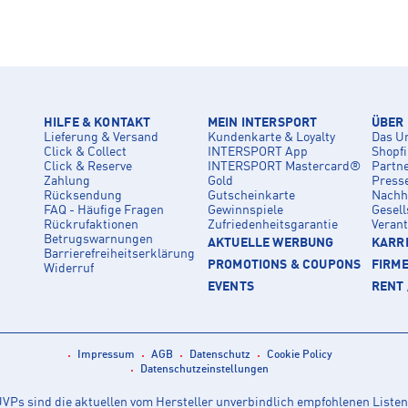
HILFE & KONTAKT
MEIN INTERSPORT
ÜBER
Lieferung & Versand
Kundenkarte & Loyalty
Das U
Click & Collect
INTERSPORT App
Shopf
Click & Reserve
INTERSPORT Mastercard®
Partn
Zahlung
Gold
Press
Rücksendung
Gutscheinkarte
Nachha
FAQ - Häufige Fragen
Gewinnspiele
Gesell
Rückrufaktionen
Zufriedenheitsgarantie
Veran
Betrugswarnungen
AKTUELLE WERBUNG
KARRI
Barrierefreiheitserklärung
PROMOTIONS & COUPONS
FIRM
Widerruf
EVENTS
RENT 
Impressum
AGB
Datenschutz
Cookie Policy
Datenschutzeinstellungen
Ps sind die aktuellen vom Hersteller unverbindlich empfohlenen Listen