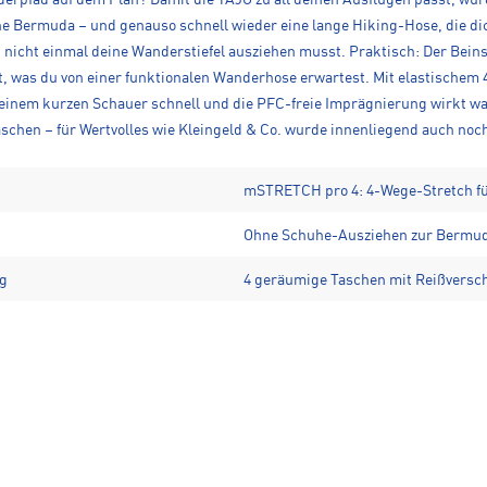
e Bermuda – und genauso schnell wieder eine lange Hiking-Hose, die di
 nicht einmal deine Wanderstiefel ausziehen musst. Praktisch: Der Beins
 was du von einer funktionalen Wanderhose erwartest. Mit elastischem 4-
 einem kurzen Schauer schnell und die PFC-freie Imprägnierung wirkt w
schen – für Wertvolles wie Kleingeld & Co. wurde innenliegend auch noch 
mSTRETCH pro 4: 4-Wege-Stretch fü
Ohne Schuhe-Ausziehen zur Bermud
ng
4 geräumige Taschen mit Reißversch