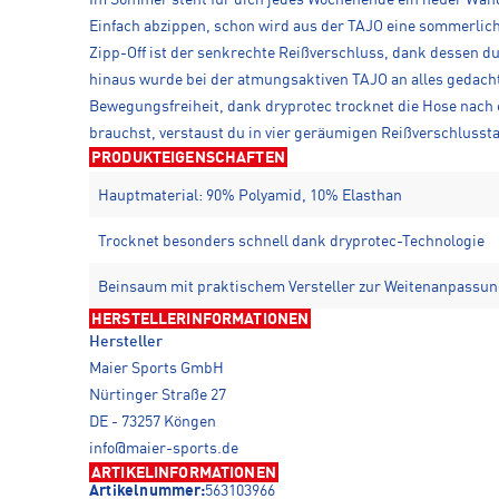
Einfach abzippen, schon wird aus der TAJO eine sommerlich
Zipp-Off ist der senkrechte Reißverschluss, dank dessen du
hinaus wurde bei der atmungsaktiven TAJO an alles gedacht,
Bewegungsfreiheit, dank dryprotec trocknet die Hose nach
brauchst, verstaust du in vier geräumigen Reißverschlussta
PRODUKTEIGENSCHAFTEN
Hauptmaterial: 90% Polyamid, 10% Elasthan
Trocknet besonders schnell dank dryprotec-Technologie
Beinsaum mit praktischem Versteller zur Weitenanpassu
HERSTELLERINFORMATIONEN
Hersteller
Maier Sports GmbH
Nürtinger Straße 27
DE - 73257 Köngen
info@maier-sports.de
ARTIKELINFORMATIONEN
Artikelnummer:
563103966