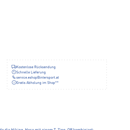
Kostenlose Rücksendung
Schnelle Lieferung
service.eshop
@
intersport.at
Gratis Abholung im Shop**
de die Hiking-Hose mit einem T-Zipp-Off kombiniert: