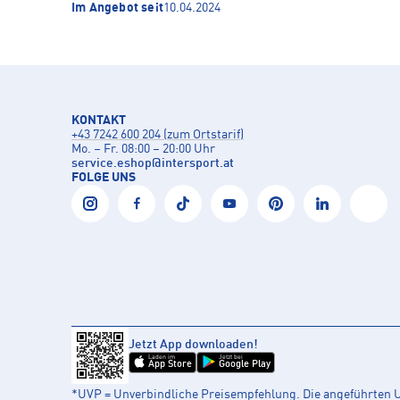
Im Angebot seit
10.04.2024
KONTAKT
+43 7242 600 204 (zum Ortstarif)
Mo. – Fr. 08:00 – 20:00 Uhr
service.eshop
@
intersport.at
FOLGE UNS
Jetzt App downloaden!
Laden im
Jetzt bei
App Store
Google Play
*UVP = Unverbindliche Preisempfehlung. Die angeführten UV