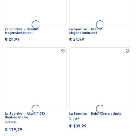
La Sportiva
·
Granite
La Sportiva
·
Granite
Magnesiumbeutel
Magnesiumbeutel
€ 24,99
€ 24,99
La Sportiva
·
Akyra II GTX
La Sportiva
·
Kubo Kletterschuhe
Outdoorschuhe
Unisex
Herren
€ 139,99
€ 179,99