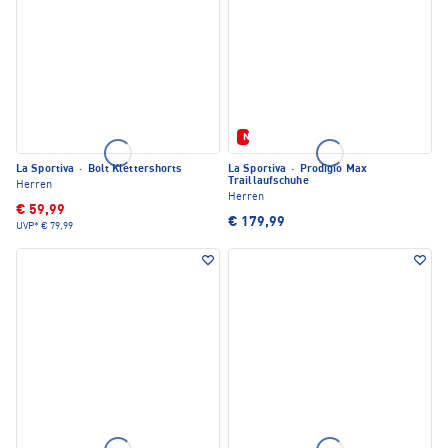
Neu
La Sportiva
·
Bolt Klettershorts
La Sportiva
·
Prodigio Max
Traillaufschuhe
Herren
Herren
€ 59,99
€ 179,99
UVP*
€ 79,99