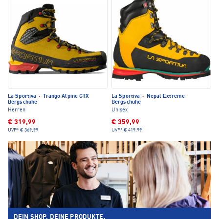
La Sportiva
·
Trango Alpine GTX
La Sportiva
·
Nepal Extreme
Bergschuhe
Bergschuhe
Herren
Unisex
€ 319,99
€ 359,99
UVP*
€ 369,99
UVP*
€ 419,99
DEIN SHOP. DEINE PRODUKTE.