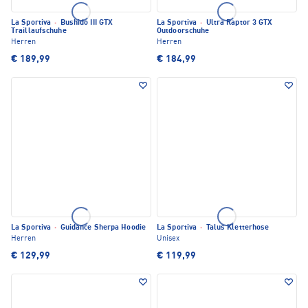
La Sportiva
·
Bushido III GTX
La Sportiva
·
Ultra Raptor 3 GTX
Traillaufschuhe
Outdoorschuhe
Herren
Herren
€ 189,99
€ 184,99
La Sportiva
·
Guidance Sherpa Hoodie
La Sportiva
·
Talus Kletterhose
Herren
Unisex
€ 129,99
€ 119,99