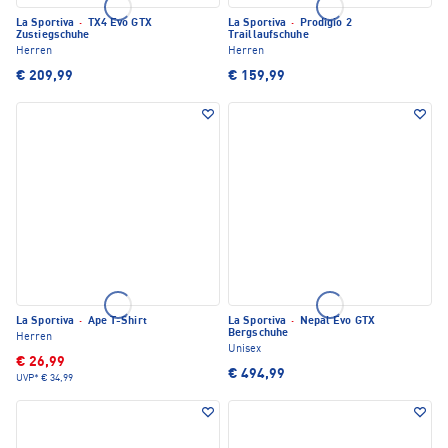
La Sportiva
·
TX4 Evo GTX
La Sportiva
·
Prodigio 2
Zustiegschuhe
Traillaufschuhe
Herren
Herren
€ 209,99
€ 159,99
La Sportiva
·
Ape T-Shirt
La Sportiva
·
Nepal Evo GTX
Bergschuhe
Herren
Unisex
€ 26,99
€ 494,99
UVP*
€ 34,99