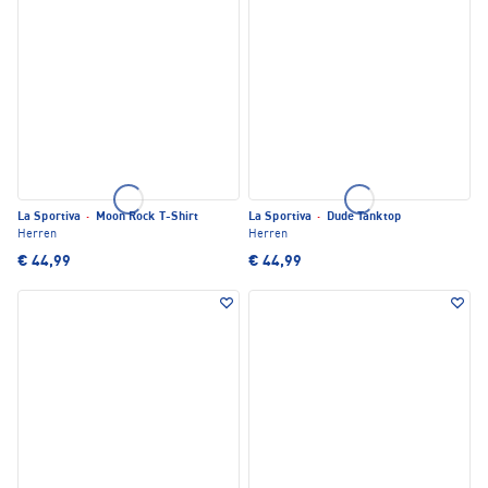
La Sportiva
·
Moon Rock T-Shirt
La Sportiva
·
Dude Tanktop
Herren
Herren
€ 44,99
€ 44,99