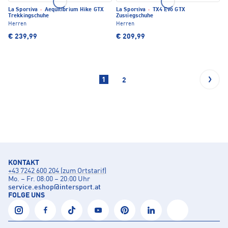
La Sportiva
·
Aequilibrium Hike GTX
La Sportiva
·
TX4 Evo GTX
Trekkingschuhe
Zustiegschuhe
Herren
Herren
€ 239,99
€ 209,99
1
2
KONTAKT
+43 7242 600 204 (zum Ortstarif)
Mo. – Fr. 08:00 – 20:00 Uhr
service.eshop
@
intersport.at
FOLGE UNS