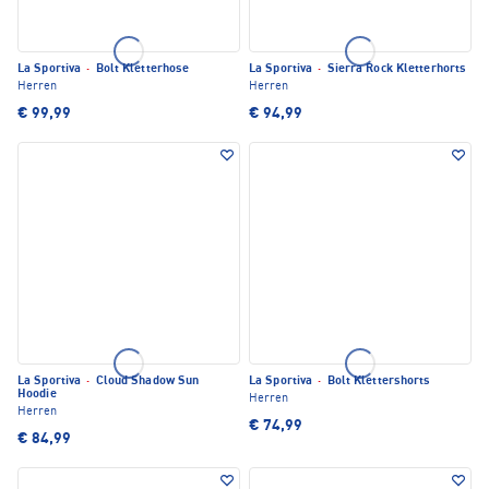
La Sportiva
·
Bolt Kletterhose
La Sportiva
·
Sierra Rock Kletterhorts
Herren
Herren
€ 99,99
€ 94,99
La Sportiva
·
Cloud Shadow Sun
La Sportiva
·
Bolt Klettershorts
Hoodie
Herren
Herren
€ 74,99
€ 84,99