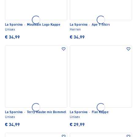
La Sportiva
·
Mountain Logo Kappe
La Sportiva
·
Ape T-Shirt
Unisex
Herren
€ 34,99
€ 34,99
La Sportiva
·
Terry Haube mit Bommel
La Sportiva
·
Flat Kappe
Unisex
Unisex
€ 34,99
€ 29,99