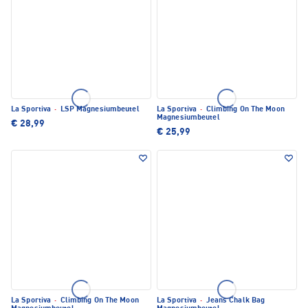
La Sportiva
·
LSP Magnesiumbeutel
La Sportiva
·
Climbing On The Moon
Magnesiumbeutel
€ 28,99
€ 25,99
La Sportiva
·
Climbing On The Moon
La Sportiva
·
Jeans Chalk Bag