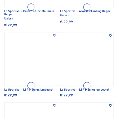
La Sportiva
·
Citizen of the Mountain
La Sportiva
·
Always Climbing Kappe
Kappe
Unisex
Unisex
€ 29,99
€ 29,99
La Sportiva
·
LSP Magnesiumbeutel
La Sportiva
·
LSP Magnesiumbeutel
€ 29,99
€ 29,99