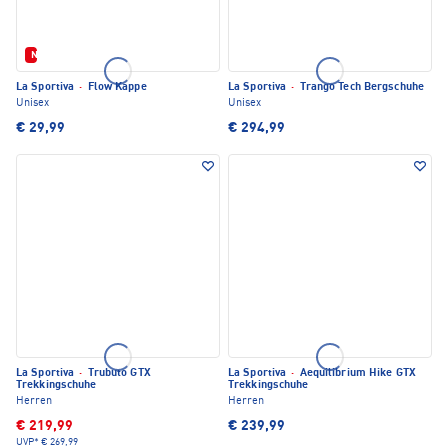
Neu
La Sportiva
·
Flow Kappe
La Sportiva
·
Trango Tech Bergschuhe
Unisex
Unisex
€ 29,99
€ 294,99
La Sportiva
·
Trubuto GTX
La Sportiva
·
Aequilibrium Hike GTX
Trekkingschuhe
Trekkingschuhe
Herren
Herren
€ 219,99
€ 239,99
UVP*
€ 269,99