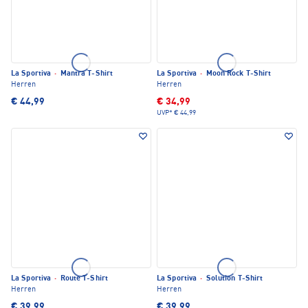
La Sportiva
·
Mantra T-Shirt
La Sportiva
·
Moon Rock T-Shirt
Herren
Herren
€ 44,99
€ 34,99
UVP*
€ 44,99
La Sportiva
·
Route T-Shirt
La Sportiva
·
Solution T-Shirt
Herren
Herren
€ 39,99
€ 39,99