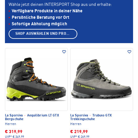
Wähle jetzt deinen INTERSPORT Shop aus und erhalte:
Verfügbare Produkte in deiner Nähe
Persönliche Beratung vor Ort
Sofortige Abholung möglich
SHOP AUSWÄHLEN UND PRODUKTE ANZEIGEN
La Sportiva
·
Aequilibrium LT GTX
La Sportiva
·
Trubuto GTX
Bergschuhe
Trekkingschuhe
Herren
Herren
€ 319,99
€ 219,99
UVP*
€ 349,99
UVP*
€ 269,99