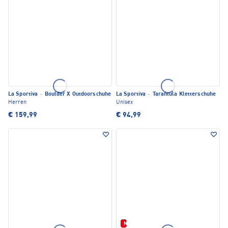
La Sportiva
·
Boulder X Outdoorschuhe
La Sportiva
·
Tarantula Kletterschuhe
Herren
Unisex
€ 159,99
€ 94,99
Neu