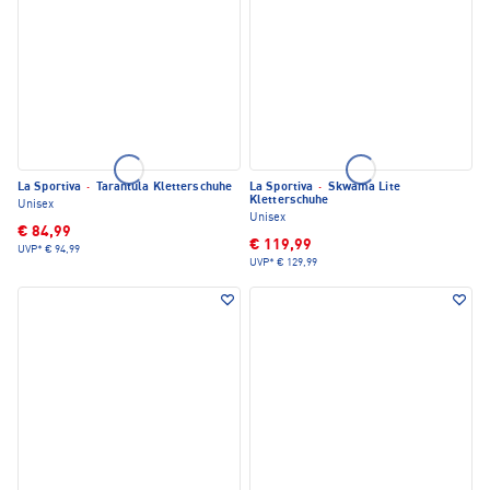
La Sportiva
·
Tarantula Kletterschuhe
La Sportiva
·
Skwama Lite
Kletterschuhe
Unisex
Unisex
€ 84,99
€ 119,99
UVP*
€ 94,99
UVP*
€ 129,99