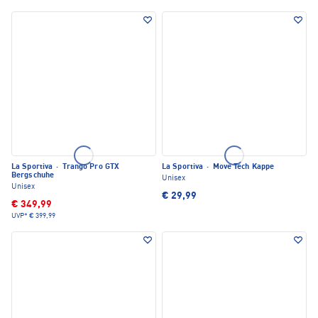
La Sportiva
·
Trango Pro GTX
La Sportiva
·
Move Tech Kappe
Bergschuhe
Unisex
Unisex
€ 29,99
€ 349,99
UVP*
€ 399,99