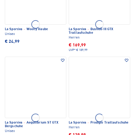
La Sportiva
·
Woolly Haube
La Sportiva
·
Bushido III GTX
Traillaufschuhe
Unisex
Herren
€ 24,99
€ 169,99
UVP*
€ 189,99
La Sportiva
·
Aequilibrium ST GTX
La Sportiva
·
Prodigio Traillaufschuhe
Bergschuhe
Herren
Unisex