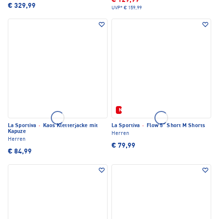
€ 129,99
€ 329,99
UVP*
€ 159,99
Neu
La Sportiva
·
Kaos Kletterjacke mit
La Sportiva
·
Flow 5" Short M Shorts
Kapuze
Herren
Herren
€ 79,99
€ 84,99