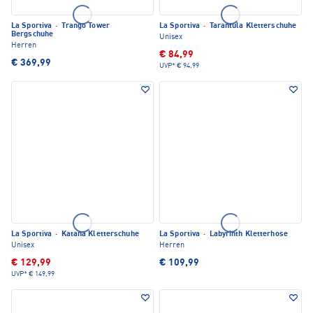
La Sportiva
·
Trango Tower
La Sportiva
·
Tarantula Kletterschuhe
Bergschuhe
Unisex
Herren
€ 84,99
€ 369,99
UVP*
€ 94,99
La Sportiva
·
Katana Kletterschuhe
La Sportiva
·
Labyrinth Kletterhose
Unisex
Herren
€ 129,99
€ 109,99
UVP*
€ 149,99