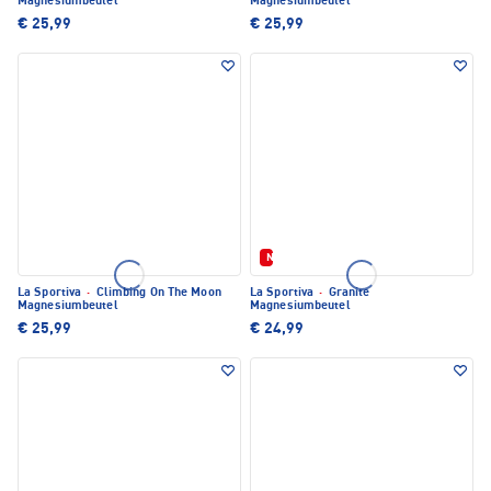
Magnesiumbeutel
Magnesiumbeutel
€ 25,99
€ 25,99
Neu
La Sportiva
·
Climbing On The Moon
La Sportiva
·
Granite
Magnesiumbeutel
Magnesiumbeutel
€ 25,99
€ 24,99