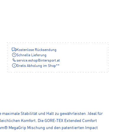
Kostenlose Rücksendung
Schnelle Lieferung
service.eshop
@
intersport.at
Gratis Abholung im Shop**
ximale Stabilität und Halt zu gewährleisten .Ideal für
rgleichlichen Komfort. Die GORE-TEX Extended Comfort
bram® MegaGrip Mischung und den patentierten Impact