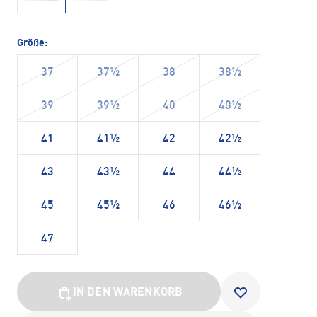
Größe:
37
37½
38
38½
39
39½
40
40½
41
41½
42
42½
43
43½
44
44½
45
45½
46
46½
47
IN DEN WARENKORB