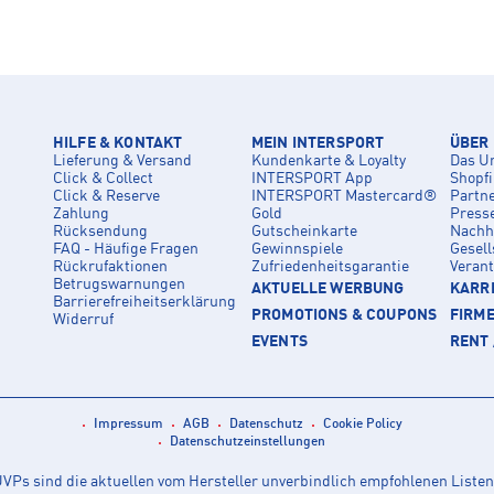
HILFE & KONTAKT
MEIN INTERSPORT
ÜBER
Lieferung & Versand
Kundenkarte & Loyalty
Das U
Click & Collect
INTERSPORT App
Shopf
Click & Reserve
INTERSPORT Mastercard®
Partn
Zahlung
Gold
Press
Rücksendung
Gutscheinkarte
Nachha
FAQ - Häufige Fragen
Gewinnspiele
Gesell
Rückrufaktionen
Zufriedenheitsgarantie
Veran
Betrugswarnungen
AKTUELLE WERBUNG
KARRI
Barrierefreiheitserklärung
PROMOTIONS & COUPONS
FIRM
Widerruf
EVENTS
RENT 
Impressum
AGB
Datenschutz
Cookie Policy
Datenschutzeinstellungen
Ps sind die aktuellen vom Hersteller unverbindlich empfohlenen Listen