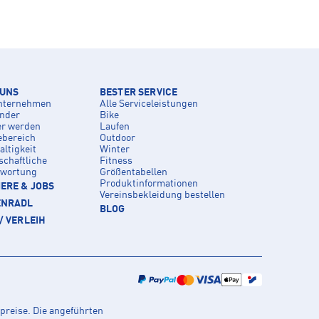
 UNS
BESTER SERVICE
nternehmen
Alle Serviceleistungen
inder
Bike
er werden
Laufen
ebereich
Outdoor
ltigkeit
Winter
schaftliche
Fitness
twortung
Größentabellen
Produktinformationen
ERE & JOBS
Vereinsbekleidung bestellen
ENRADL
BLOG
/ VERLEIH
preise. Die angeführten