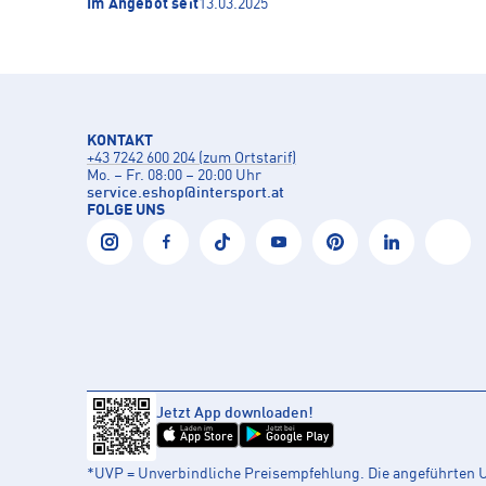
Im Angebot seit
13.03.2025
KONTAKT
+43 7242 600 204 (zum Ortstarif)
Mo. – Fr. 08:00 – 20:00 Uhr
service.eshop
@
intersport.at
FOLGE UNS
Jetzt App downloaden!
Laden im
Jetzt bei
App Store
Google Play
*UVP = Unverbindliche Preisempfehlung. Die angeführten UV