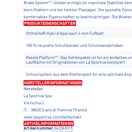
Brake System™-Stollen ermöglicht maximale Stabilität beim 
beim Klettern und bei heiklen Passagen. Die spezielle Zwi
komfortablen Eigenschaften zu beeinträchtigen. Die Wieder
PRODUKTEIGENSCHAFTEN
Ortholite® Hybrid Approach 4 mm Fußbett
100 % recycelte Schuhbänder und Schuhbänderhaken
Resole Platform™: Das Sohlenpaket ist für ein einfaches 
Lauffläche mit Originalteilen von La Sportiva konzipiert
Schnürsystem aus dem Klettersport für eine optimale An
HERSTELLERINFORMATIONEN
Hersteller
La Sportiva Spa
Via Ischia 2
IT - 38030 Ziano di Fiemme (Trento)
www.lasportiva.com/de/kontakt
ARTIKELINFORMATIONEN
Artikelnummer:
342069015