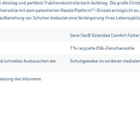
Abstieg und perfekte Traktionskontrolle beim Aufstieg. Die große Climbi
schensohle mit dem patentierten Resole Platform™-Einsatz ermöglicht es,
aufbereitung von Schuhen bedeutet eine Verlängerung ihres Lebenszyklu
Gore-Tex® Extended Comfort Futter
7 % recycelte EVA-Zwischensohle
und schnelles Austauschen der
Schutzgewebe im vorderen medialen 
passung des Volumens