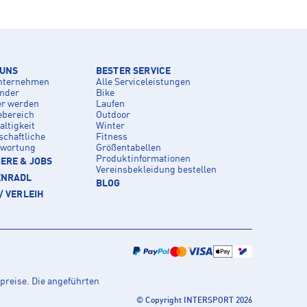
 UNS
BESTER SERVICE
nternehmen
Alle Serviceleistungen
inder
Bike
er werden
Laufen
ebereich
Outdoor
ltigkeit
Winter
schaftliche
Fitness
twortung
Größentabellen
Produktinformationen
ERE & JOBS
Vereinsbekleidung bestellen
ENRADL
BLOG
/ VERLEIH
preise. Die angeführten
© Copyright INTERSPORT 2026