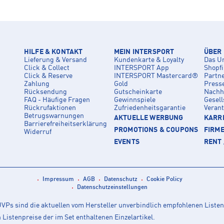
HILFE & KONTAKT
MEIN INTERSPORT
ÜBER
Lieferung & Versand
Kundenkarte & Loyalty
Das U
Click & Collect
INTERSPORT App
Shopf
Click & Reserve
INTERSPORT Mastercard®
Partn
Zahlung
Gold
Press
Rücksendung
Gutscheinkarte
Nachha
FAQ - Häufige Fragen
Gewinnspiele
Gesell
Rückrufaktionen
Zufriedenheitsgarantie
Veran
Betrugswarnungen
AKTUELLE WERBUNG
KARRI
Barrierefreiheitserklärung
PROMOTIONS & COUPONS
FIRM
Widerruf
EVENTS
RENT 
Impressum
AGB
Datenschutz
Cookie Policy
Datenschutzeinstellungen
Ps sind die aktuellen vom Hersteller unverbindlich empfohlenen Listen
istenpreise der im Set enthaltenen Einzelartikel.