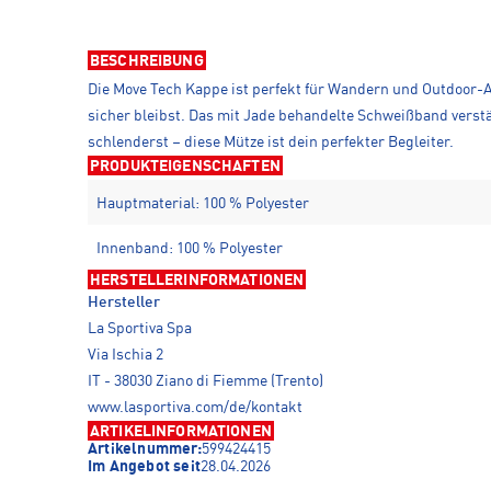
BESCHREIBUNG
Die Move Tech Kappe ist perfekt für Wandern und Outdoor-Ak
sicher bleibst. Das mit Jade behandelte Schweißband verstä
schlenderst – diese Mütze ist dein perfekter Begleiter.
PRODUKTEIGENSCHAFTEN
Hauptmaterial: 100 % Polyester
Innenband: 100 % Polyester
HERSTELLERINFORMATIONEN
Hersteller
La Sportiva Spa
Via Ischia 2
IT - 38030 Ziano di Fiemme (Trento)
www.lasportiva.com/de/kontakt
ARTIKELINFORMATIONEN
Artikelnummer:
599424415
Im Angebot seit
28.04.2026