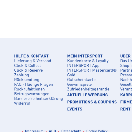
HILFE & KONTAKT
MEIN INTERSPORT
ÜBER
Lieferung & Versand
Kundenkarte & Loyalty
Das U
Click & Collect
INTERSPORT App
Shopf
Click & Reserve
INTERSPORT Mastercard®
Partn
Zahlung
Gold
Press
Rücksendung
Gutscheinkarte
Nachha
FAQ - Häufige Fragen
Gewinnspiele
Gesell
Rückrufaktionen
Zufriedenheitsgarantie
Veran
Betrugswarnungen
AKTUELLE WERBUNG
KARRI
Barrierefreiheitserklärung
PROMOTIONS & COUPONS
FIRM
Widerruf
EVENTS
RENT 
Impressum
AGB
Datenschutz
Cookie Policy