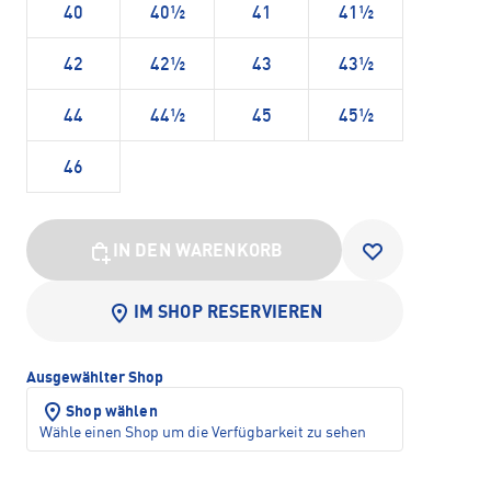
40
40½
41
41½
42
42½
43
43½
44
44½
45
45½
46
IN DEN WARENKORB
IM SHOP RESERVIEREN
Ausgewählter Shop
Shop wählen
Wähle einen Shop um die Verfügbarkeit zu sehen