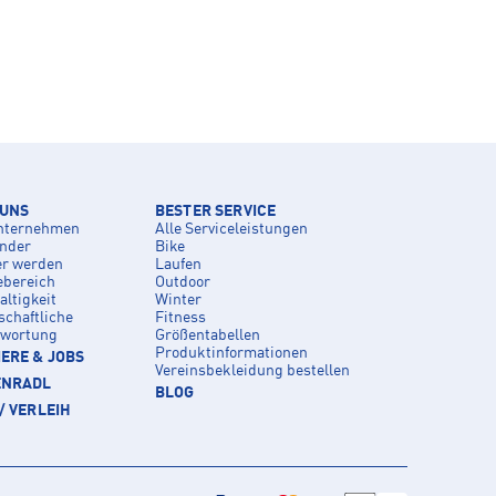
 UNS
BESTER SERVICE
nternehmen
Alle Serviceleistungen
inder
Bike
er werden
Laufen
ebereich
Outdoor
ltigkeit
Winter
schaftliche
Fitness
twortung
Größentabellen
Produktinformationen
ERE & JOBS
Vereinsbekleidung bestellen
ENRADL
BLOG
/ VERLEIH