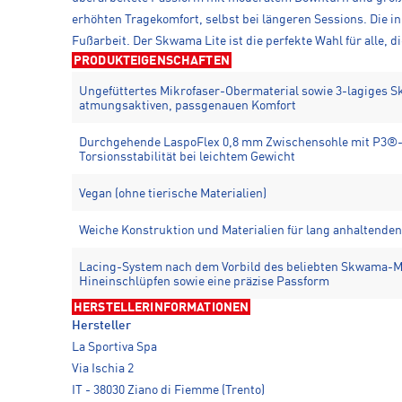
erhöhten Tragekomfort, selbst bei längeren Sessions. Die 
Fußarbeit. Der Skwama Lite ist die perfekte Wahl für alle, 
PRODUKTEIGENSCHAFTEN
Ungefüttertes Mikrofaser-Obermaterial sowie 3-lagiges S
atmungsaktiven, passgenauen Komfort
Durchgehende LaspoFlex 0,8 mm Zwischensohle mit P3®-
Torsionsstabilität bei leichtem Gewicht
Vegan (ohne tierische Materialien)
Weiche Konstruktion und Materialien für lang anhaltende
Lacing-System nach dem Vorbild des beliebten Skwama-Mo
Hineinschlüpfen sowie eine präzise Passform
HERSTELLERINFORMATIONEN
Hersteller
La Sportiva Spa
Via Ischia 2
IT - 38030 Ziano di Fiemme (Trento)