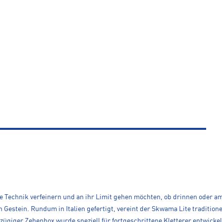
re Technik verfeinern und an ihr Limit gehen möchten, ob drinnen oder am 
on Gestein. Rundum in Italien gefertigt, vereint der Skwama Lite traditio
iger Zehenbox wurde speziell für fortgeschrittene Kletterer entwickel