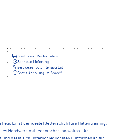
Kostenlose Rücksendung
Schnelle Lieferung
service.eshop
@
intersport.at
Gratis Abholung im Shop**
Fels. Er ist der ideale Kletterschuh fürs Hallentraining,
nelles Handwerk mit technischer Innovation. Die
t und passt sich unterschiedlichsten Fußformen an für