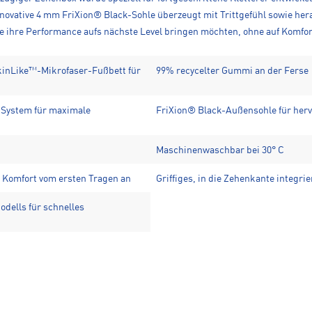
innovative 4 mm FriXion® Black-Sohle überzeugt mit Trittgefühl sowie he
die ihre Performance aufs nächste Level bringen möchten, ohne auf Komfor
kinLike™-Mikrofaser-Fußbett für
99% recycelter Gummi an der Ferse
System für maximale
FriXion® Black-Außensohle für her
Maschinenwaschbar bei 30° C
n Komfort vom ersten Tragen an
Griffiges, in die Zehenkante integr
dells für schnelles