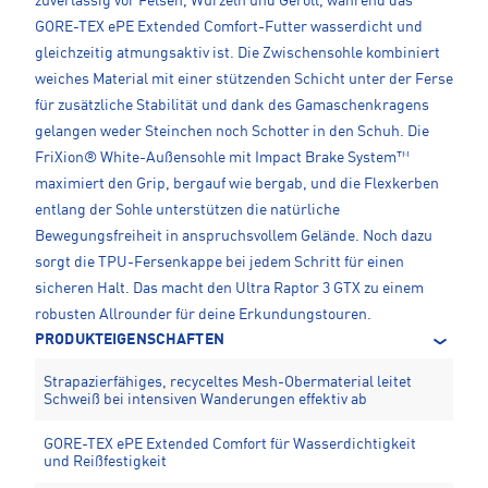
zuverlässig vor Felsen, Wurzeln und Geröll, während das
GORE-TEX ePE Extended Comfort-Futter wasserdicht und
gleichzeitig atmungsaktiv ist. Die Zwischensohle kombiniert
weiches Material mit einer stützenden Schicht unter der Ferse
für zusätzliche Stabilität und dank des Gamaschenkragens
gelangen weder Steinchen noch Schotter in den Schuh. Die
FriXion® White-Außensohle mit Impact Brake System™
maximiert den Grip, bergauf wie bergab, und die Flexkerben
entlang der Sohle unterstützen die natürliche
Bewegungsfreiheit in anspruchsvollem Gelände. Noch dazu
sorgt die TPU-Fersenkappe bei jedem Schritt für einen
sicheren Halt. Das macht den Ultra Raptor 3 GTX zu einem
robusten Allrounder für deine Erkundungstouren.
PRODUKTEIGENSCHAFTEN
Strapazierfähiges, recyceltes Mesh-Obermaterial leitet
Schweiß bei intensiven Wanderungen effektiv ab
GORE-TEX ePE Extended Comfort für Wasserdichtigkeit
und Reißfestigkeit