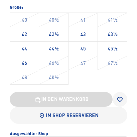
Größe:
40
40½
41
41½
42
42½
43
43½
44
44½
45
45½
46
46½
47
47½
48
48½
IN DEN WARENKORB
IM SHOP RESERVIEREN
Ausgewählter Shop