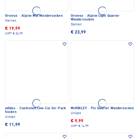
Ortovox
·
Alpine Mid Wandersocken
Ortovox
·
Alpine Light Quarter
Wandersocken
Herren
Damen
€ 19,99
€ 23,99
UVP*
€ 26,99
adidas
·
Cushioned Low-Cut 3er-Pack
McKINLEY
·
Flo Quarter Wandersocken
Socken
Unisex
Unisex
€ 9,99
€ 11,99
UVP*
€ 14,99