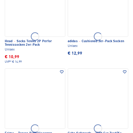
Head
·
Socks Tennis 2P Perfor
adidas
·
Cushioned 3er-Pack Socken
Tennissocken 2er-Pack
Unisex
Unisex
€ 12,99
€ 10,99
UVP*
€ 14,99