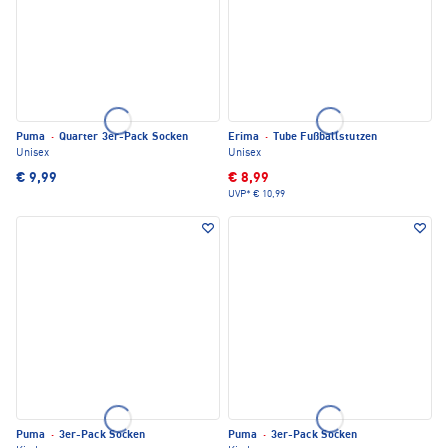
Puma
·
Quarter 3er-Pack Socken
Erima
·
Tube Fußballstutzen
Unisex
Unisex
€ 9,99
€ 8,99
UVP*
€ 10,99
Puma
·
3er-Pack Socken
Puma
·
3er-Pack Socken