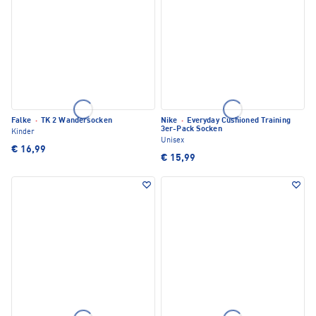
Falke
·
TK 2 Wandersocken
Nike
·
Everyday Cushioned Training
3er-Pack Socken
Kinder
Unisex
€ 16,99
€ 15,99