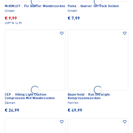
McKINLEY
·
Flo Quarter Wandersocken
Puma
·
Quarter 3er-Pack Socken
Unisex
Kinder
€ 9,99
€ 7,99
UVP*
€ 14,99
CEP
·
Hiking Light Cushion
Bauerfeind
·
Run Ultralight
Compression Mid Wandersocken
Kompressionssocken
Damen
Herren
€ 24,99
€ 49,99