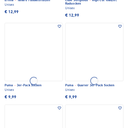
Erima
·
Tanaro Fußballstutzen
Cube Softgoods
·
High Cut Toad/Xc
Radsocken
Unisex
Unisex
€ 12,99
€ 12,99
Puma
·
3er-Pack Socken
Puma
·
Quarter 3er-Pack Socken
Unisex
Unisex
€ 9,99
€ 9,99