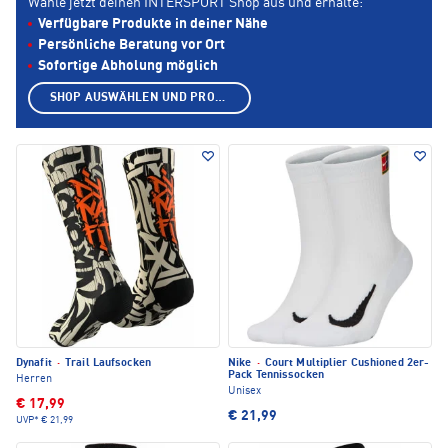
Wähle jetzt deinen INTERSPORT Shop aus und erhalte:
Verfügbare Produkte in deiner Nähe
Persönliche Beratung vor Ort
Sofortige Abholung möglich
SHOP AUSWÄHLEN UND PRODUKTE ANZEIGEN
Dynafit
·
Trail Laufsocken
Nike
·
Court Multiplier Cushioned 2er-
Pack Tennissocken
Herren
Unisex
€ 17,99
€ 21,99
UVP*
€ 21,99