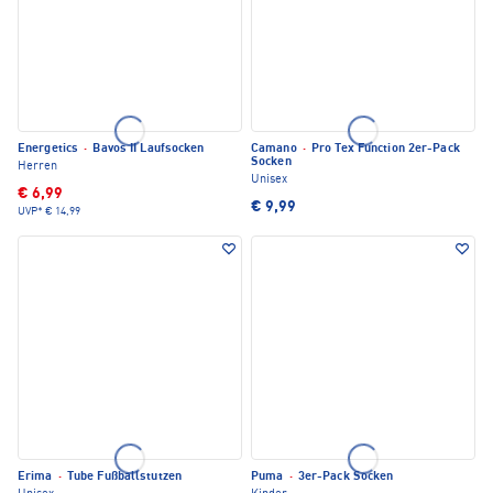
Energetics
·
Bavos II Laufsocken
Camano
·
Pro Tex Function 2er-Pack
Socken
Herren
Unisex
€ 6,99
€ 9,99
UVP*
€ 14,99
Erima
·
Tube Fußballstutzen
Puma
·
3er-Pack Socken