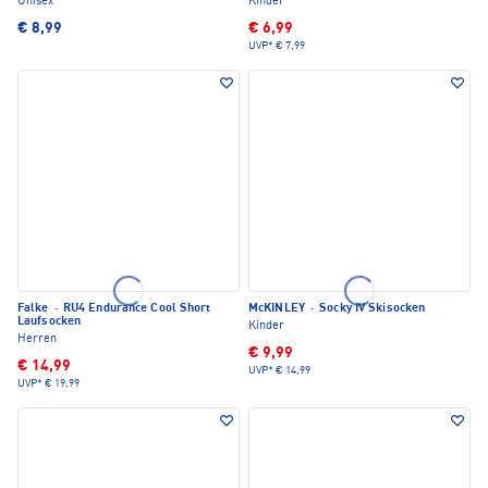
Unisex
Kinder
€ 8,99
€ 6,99
UVP*
€ 7,99
Falke
·
RU4 Endurance Cool Short
McKINLEY
·
Socky IV Skisocken
Laufsocken
Kinder
Herren
€ 9,99
€ 14,99
UVP*
€ 14,99
UVP*
€ 19,99