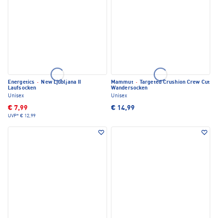
Energetics
·
New Ljubljana II
Mammut
·
Targeted Crushion Crew Cut
Laufsocken
Wandersocken
Unisex
Unisex
€ 7,99
€ 14,99
UVP*
€ 12,99