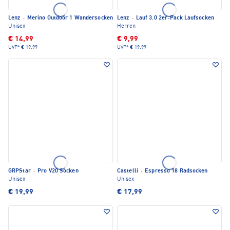
Lenz
·
Merino Outdoor 1 Wandersocken
Lenz
·
Lauf 3.0 2er-Pack Laufsocken
Unisex
Herren
€ 14,99
€ 9,99
UVP*
€ 19,99
UVP*
€ 19,99
GRPStar
·
Pro V20 Socken
Castelli
·
Espresso 18 Radsocken
Unisex
Unisex
€ 19,99
€ 17,99