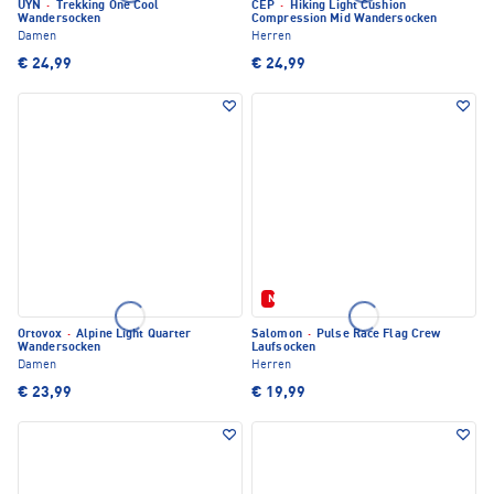
UYN
·
Trekking One Cool
CEP
·
Hiking Light Cushion
Wandersocken
Compression Mid Wandersocken
Damen
Herren
€ 24,99
€ 24,99
Neu
Ortovox
·
Alpine Light Quarter
Salomon
·
Pulse Race Flag Crew
Wandersocken
Laufsocken
Damen
Herren
€ 23,99
€ 19,99