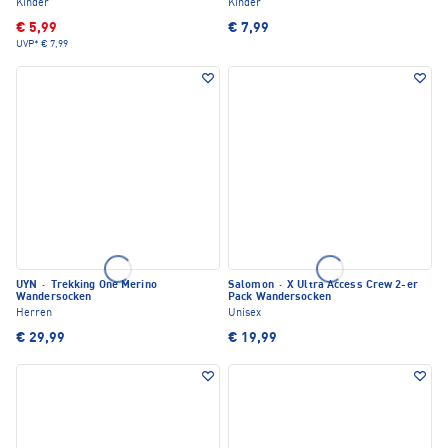
Kinder
Kinder
€ 5,99
€ 7,99
UVP*
€ 7,99
UYN
·
Trekking One Merino
Salomon
·
X Ultra Access Crew 2-er
Wandersocken
Pack Wandersocken
Herren
Unisex
€ 29,99
€ 19,99