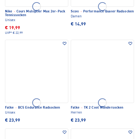
Nike
·
Court Multiplier Max 2er-Pack
Scott
·
Performance Quater Radsocken
Tennissocken
Damen
Unisex
€ 14,99
€ 19,99
UVP*
€ 22,99
Falke
·
BC5 Endurance Radsocken
Falke
·
TK 2 Cool Wandersocken
Unisex
Herren
€ 23,99
€ 23,99