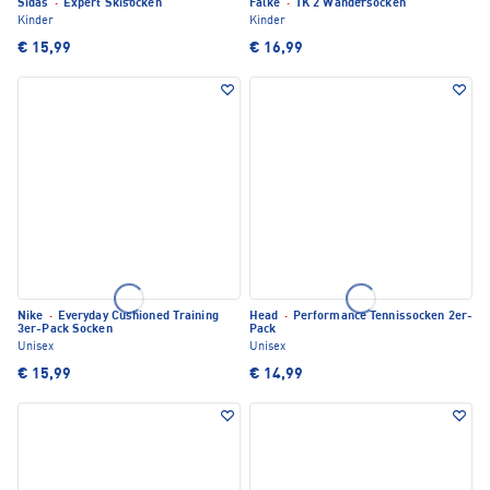
Sidas
·
Expert Skisocken
Falke
·
TK 2 Wandersocken
Kinder
Kinder
€ 15,99
€ 16,99
Nike
·
Everyday Cushioned Training
Head
·
Performance Tennissocken 2er-
3er-Pack Socken
Pack
Unisex
Unisex
€ 15,99
€ 14,99