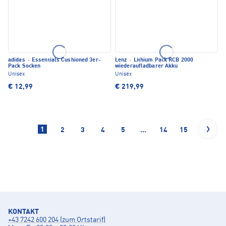
adidas
·
Essentials Cushioned 3er-
Lenz
·
Lithium Pack RCB 2000
Pack Socken
wiederaufladbarer Akku
Unisex
Unisex
€ 12,99
€ 219,99
1
2
3
4
5
...
14
15
KONTAKT
+43 7242 600 204 (zum Ortstarif)