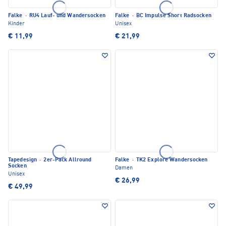
Falke
·
RU4 Lauf- und Wandersocken
Falke
·
BC Impulse Short Radsocken
Kinder
Unisex
€ 11,99
€ 21,99
Tapedesign
·
2er-Pack Allround
Falke
·
TK2 Explore Wandersocken
Socken
Damen
Unisex
€ 26,99
€ 49,99