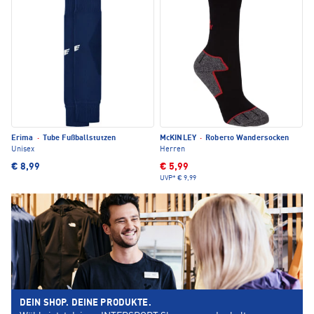
Erima
·
Tube Fußballstutzen
McKINLEY
·
Roberto Wandersocken
Unisex
Herren
€ 8,99
€ 5,99
UVP*
€ 9,99
DEIN SHOP. DEINE PRODUKTE.