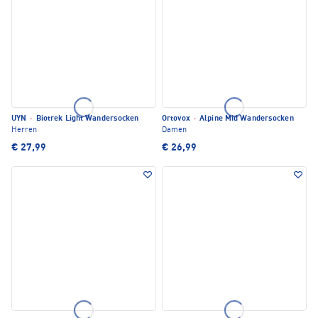
UYN
·
Biotrek Light Wandersocken
Ortovox
·
Alpine Mid Wandersocken
Herren
Damen
€ 27,99
€ 26,99