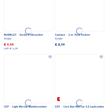
McKINLEY
·
Socky IV Skisocken
Camano
·
2-er Pack Socken
Kinder
Kinder
€ 9,99
€ 8,99
UVP*
€ 14,99
Neu
CEP
·
Light Merino Wandersocken
CEP
·
Core Run Mid Cut 5.0 Laufsocken