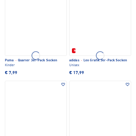
Neu
Puma
·
Quarter 3er-Pack Socken
adidas
·
Leo Grafik 3er-Pack Socken
Kinder
Unisex
€ 7,99
€ 17,99