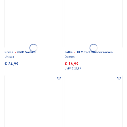
Erima
·
GRIP Socken
Falke
·
TK 2 Cool Wandersocken
Unisex
Damen
€ 24,99
€ 16,99
UVP*
€ 21,99