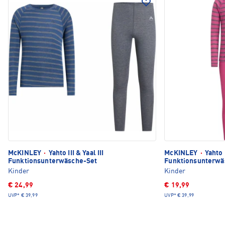
McKINLEY
·
Yahto III & Yaal III
McKINLEY
·
Yahto I
Funktionsunterwäsche-Set
Funktionsunterwä
Kinder
Kinder
€ 24,99
€ 19,99
UVP*
€ 39,99
UVP*
€ 39,99