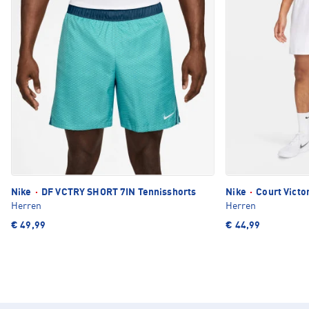
Nike
·
DF VCTRY SHORT 7IN Tennisshorts
Nike
·
Court Victo
Herren
Herren
€ 49,99
€ 44,99