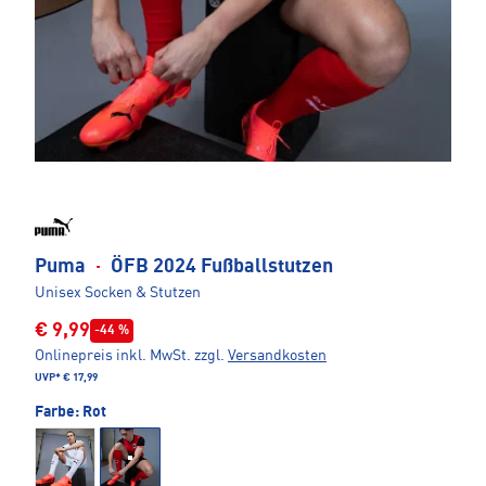
Puma
·
ÖFB 2024 Fußballstutzen
Unisex Socken & Stutzen
€ 9,99
-44 %
Onlinepreis inkl. MwSt.
zzgl.
Versandkosten
UVP*
€ 17,99
Farbe:
Rot