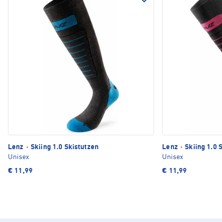
Lenz
·
Skiing 1.0 Skistutzen
Lenz
·
Skiing 1.0 
Unisex
Unisex
€ 11,99
€ 11,99