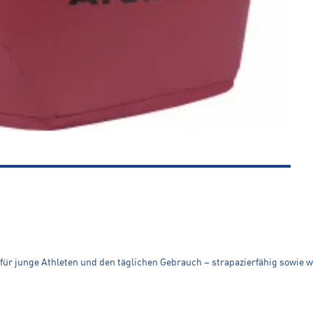
 für junge Athleten und den täglichen Gebrauch – strapazierfähig sowie 