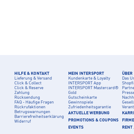
HILFE & KONTAKT
MEIN INTERSPORT
ÜBER
Lieferung & Versand
Kundenkarte & Loyalty
Das U
Click & Collect
INTERSPORT App
Shopf
Click & Reserve
INTERSPORT Mastercard®
Partn
Zahlung
Gold
Press
Rücksendung
Gutscheinkarte
Nachha
FAQ - Häufige Fragen
Gewinnspiele
Gesell
Rückrufaktionen
Zufriedenheitsgarantie
Veran
Betrugswarnungen
AKTUELLE WERBUNG
KARRI
Barrierefreiheitserklärung
PROMOTIONS & COUPONS
FIRM
Widerruf
EVENTS
RENT 