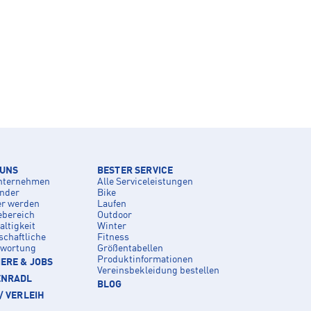
 UNS
BESTER SERVICE
nternehmen
Alle Serviceleistungen
inder
Bike
er werden
Laufen
ebereich
Outdoor
ltigkeit
Winter
schaftliche
Fitness
twortung
Größentabellen
Produktinformationen
ERE & JOBS
Vereinsbekleidung bestellen
ENRADL
BLOG
/ VERLEIH