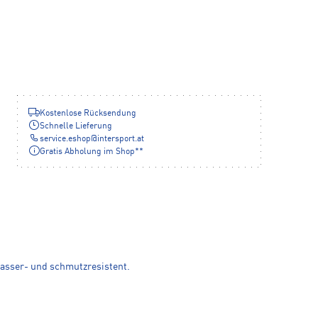
Kostenlose Rücksendung
Schnelle Lieferung
service.eshop
@
intersport.at
Gratis Abholung im Shop**
wasser- und schmutzresistent.