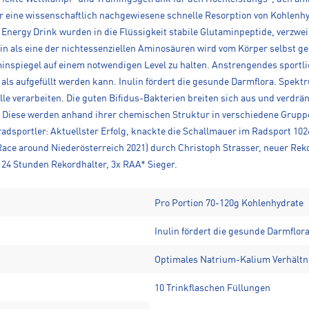
ür eine wissenschaftlich nachgewiesene schnelle Resorption von Kohlenh
Energy Drink wurden in die Flüssigkeit stabile Glutaminpeptide, verzw
in als eine der nichtessenziellen Aminosäuren wird vom Körper selbst ge
nspiegel auf einem notwendigen Level zu halten. Anstrengendes sportli
s aufgefüllt werden kann. Inulin fördert die gesunde Darmflora. Spekt
le verarbeiten. Die guten Bifidus-Bakterien breiten sich aus und verd
iese werden anhand ihrer chemischen Struktur in verschiedene Gruppen
raradsportler: Aktuellster Erfolg, knackte die Schallmauer im Radsport 1
ce around Niederösterreich 2021) durch Christoph Strasser, neuer Reko
24 Stunden Rekordhalter, 3x RAA* Sieger.
Pro Portion 70-120g Kohlenhydrate
Inulin fördert die gesunde Darmflor
Optimales Natrium-Kalium Verhältn
10 Trinkflaschen Füllungen