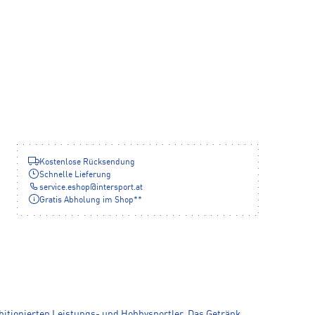
Kostenlose Rücksendung
Schnelle Lieferung
service.eshop
@
intersport.at
Gratis Abholung im Shop**
bitionierten Leistungs- und Hobbysportler. Das Getränk