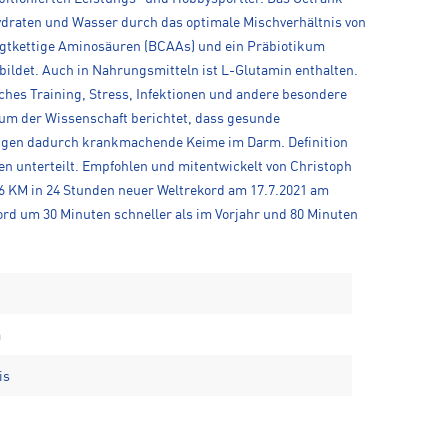
ydraten und Wasser durch das optimale Mischverhältnis von
eigtkettige Aminosäuren (BCAAs) und ein Präbiotikum
bildet. Auch in Nahrungsmitteln ist L-Glutamin enthalten.
ches Training, Stress, Infektionen und andere besondere
rum der Wissenschaft berichtet, dass gesunde
rängen dadurch krankmachende Keime im Darm. Definition
 unterteilt. Empfohlen und mitentwickelt von Christoph
026 KM in 24 Stunden neuer Weltrekord am 17.7.2021 am
rd um 30 Minuten schneller als im Vorjahr und 80 Minuten
a
is