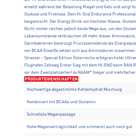
ersetzt während der Belastung Riegel und Gels und sorgt f
Glukose und Fruktose. Dem Hi-End Endurance Professional 
beigemischt. Der Energy Drink von höchster Klasse. Glutam
Nicht immer reichen jedoch beide Wege aus, um den Glutami
Lebensumstände verbrauchen oft mehr dieser Aminosäure, al
Darmbakterien bevorzugt Fructosemoleküle als Energiequel
von BCAA Eiweiße setzen sich aus Aminosäuren zusammen. D
Strasser - Special Edition Österreichs erfolgreichster Ult
Flughafen Zeltweg Erster Sieg mit dem HI-END beim RAN (Ra
vor dem Zweitplatzierten! 6x RAAM* Sieger und mehrfacher 
PRODUKTEIGENSCHAFTEN
Hochwertige abgestimmte Kohlenhydrat Mischung
Kombiniert mit BCAAs und Glutamin
Schnellste Magenpassage
Hohe Magenverträglichkeit und schmeckt auch noch gut