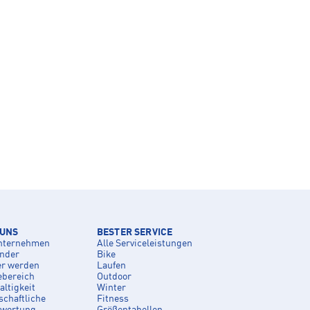
 UNS
BESTER SERVICE
nternehmen
Alle Serviceleistungen
inder
Bike
er werden
Laufen
ebereich
Outdoor
ltigkeit
Winter
schaftliche
Fitness