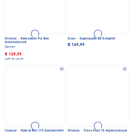
Ortovox
·
Swisswool Piz Boe
Scott
·
Superguide 88 Steigfell
Isolationsrock
€ 169,99
Damen
€ 139,99
UVP*
€ 149,99
Contour
·
Hybrid Mix 115 Zuschnittfell
Ortovox
·
Trace Pure 15 Alpinrucksack