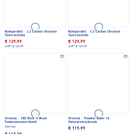
Komperdell
·
C2 Carbon Ultralite
Komperdell
·
C2 Carbon Ultralite
Tourenstöcke
Tourenstöcke
€ 129,99
€ 129,99
UVP*
€ 169,99
UVP*
€ 169,99
Ortovox
·
185 Rock 'n Wool
Ortovox
·
Powder Rider 16
Funktionsunterhemd
Skitourenrucksack
Herren
€ 119,99