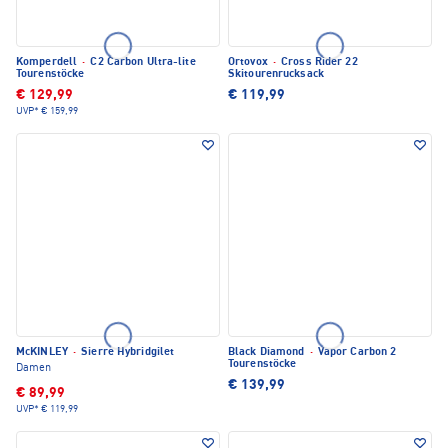
Komperdell
·
C2 Carbon Ultra-lite
Ortovox
·
Cross Rider 22
Tourenstöcke
Skitourenrucksack
€ 129,99
€ 119,99
UVP*
€ 159,99
McKINLEY
·
Sierre Hybridgilet
Black Diamond
·
Vapor Carbon 2
Tourenstöcke
Damen
€ 139,99
€ 89,99
UVP*
€ 119,99