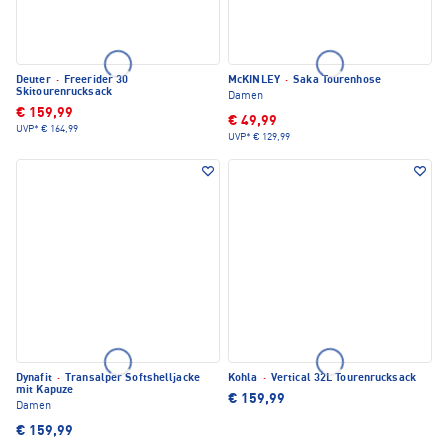
Deuter
·
Freerider 30
McKINLEY
·
Saka Tourenhose
Skitourenrucksack
Damen
€ 159,99
€ 49,99
UVP*
€ 164,99
UVP*
€ 129,99
Dynafit
·
Transalper Softshelljacke
Kohla
·
Vertical 32L Tourenrucksack
mit Kapuze
€ 159,99
Damen
€ 159,99