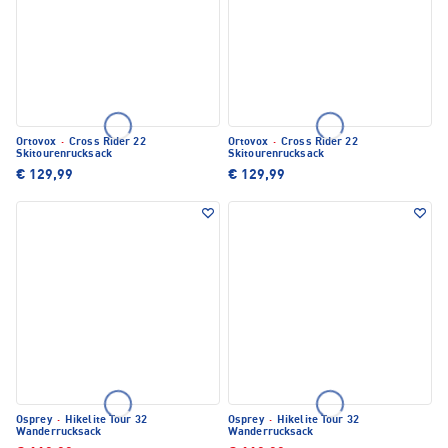
Ortovox
·
Cross Rider 22
Ortovox
·
Cross Rider 22
Skitourenrucksack
Skitourenrucksack
€ 129,99
€ 129,99
Osprey
·
Hikelite Tour 32
Osprey
·
Hikelite Tour 32
Wanderrucksack
Wanderrucksack