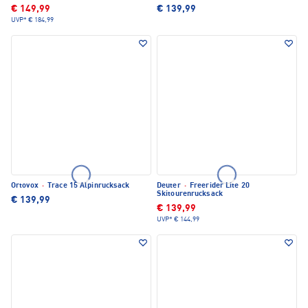
€ 149,99
€ 139,99
UVP*
€ 184,99
Ortovox
·
Trace 15 Alpinrucksack
Deuter
·
Freerider Lite 20
Skitourenrucksack
€ 139,99
€ 139,99
UVP*
€ 144,99