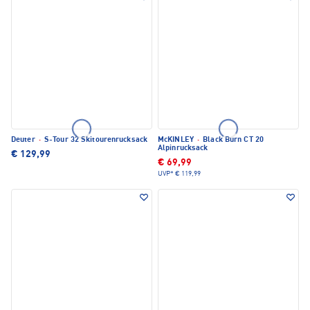
Deuter
·
S-Tour 32 Skitourenrucksack
McKINLEY
·
Black Burn CT 20
Alpinrucksack
€ 129,99
€ 69,99
UVP*
€ 119,99