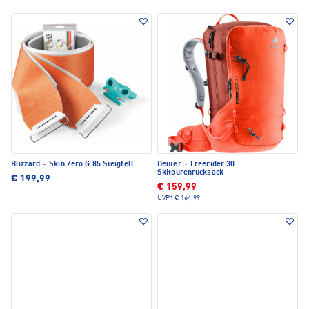
Blizzard
·
Skin Zero G 85 Steigfell
Deuter
·
Freerider 30
Skitourenrucksack
€ 199,99
€ 159,99
UVP*
€ 164,99