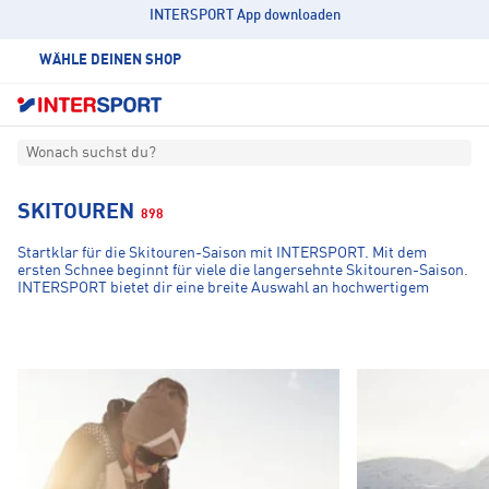
INTERSPORT App downloaden
WÄHLE DEINEN SHOP
Wonach suchst du?
SKITOUREN
898
Startklar für die Skitouren-Saison mit INTERSPORT. Mit dem
ersten Schnee beginnt für viele die langersehnte Skitouren-Saison.
INTERSPORT bietet dir eine breite Auswahl an hochwertigem
Equipment, das speziell für die Herausforderungen im Gebirge
entwickelt wurde. Von leistungsstarken
Tourenski
und
TOURENSKI
BEKLEIDUN
zuverlässigen
Bindungen
bis hin zu funktionaler
Skitouren-
Bekleidung
und
sicherheitsrelevantem Zubehör:
Unser Sortiment
hilft dir, die Bergwelt optimal ausgestattet zu erkunden.