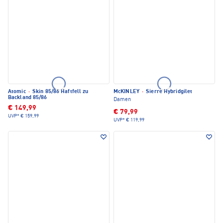
Atomic
·
Skin 85/86 Haftfell zu
McKINLEY
·
Sierre Hybridgilet
Backland 85/86
Damen
€ 149,99
€ 79,99
UVP*
€ 159,99
UVP*
€ 119,99