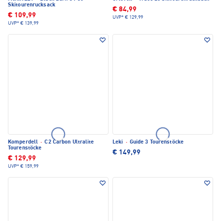
Skitourenrucksack
€ 84,99
€ 109,99
UVP*
€ 129,99
UVP*
€ 139,99
Komperdell
·
C2 Carbon Ultralite
Leki
·
Guide 3 Tourenstöcke
Tourenstöcke
€ 149,99
€ 129,99
UVP*
€ 159,99