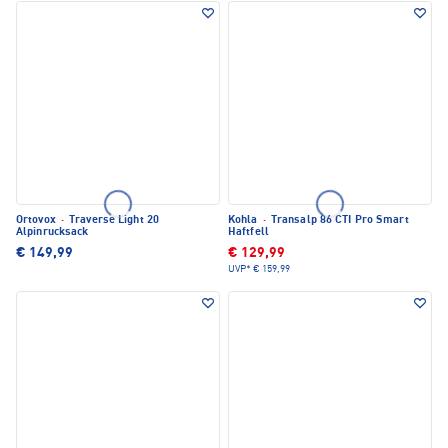
Ortovox
·
Traverse Light 20
Kohla
·
Transalp 86 CTI Pro Smart
Alpinrucksack
Haftfell
€ 149,99
€ 129,99
UVP*
€ 159,99