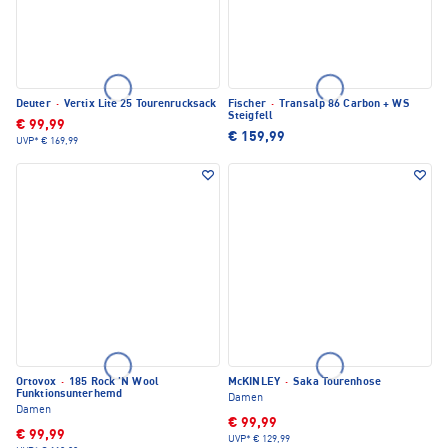
Deuter
·
Vertix Lite 25 Tourenrucksack
Fischer
·
Transalp 86 Carbon + WS
Steigfell
€ 99,99
€ 159,99
UVP*
€ 169,99
Ortovox
·
185 Rock 'N Wool
McKINLEY
·
Saka Tourenhose
Funktionsunterhemd
Damen
Damen
€ 99,99
€ 99,99
UVP*
€ 129,99