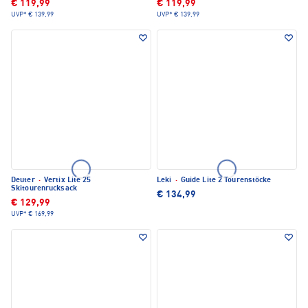
€ 119,99
€ 119,99
UVP*
€ 139,99
UVP*
€ 139,99
Deuter
·
Vertix Lite 25
Leki
·
Guide Lite 2 Tourenstöcke
Skitourenrucksack
€ 134,99
€ 129,99
UVP*
€ 169,99