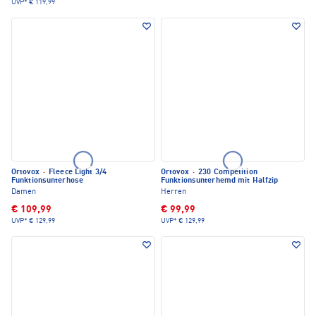
UVP*
€ 119,99
Ortovox
·
Fleece Light 3/4
Ortovox
·
230 Competition
Funktionsunterhose
Funktionsunterhemd mit Halfzip
Damen
Herren
€ 109,99
€ 99,99
UVP*
€ 129,99
UVP*
€ 129,99