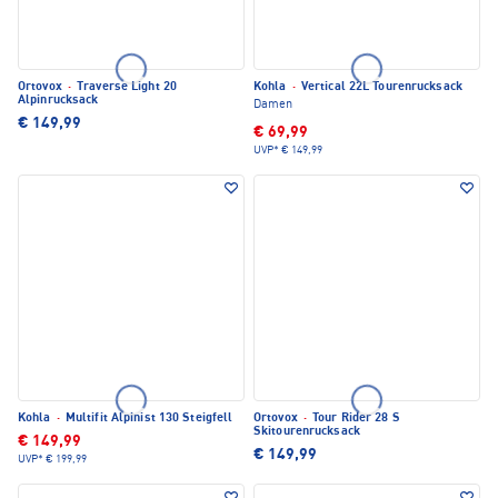
Ortovox
·
Traverse Light 20
Kohla
·
Vertical 22L Tourenrucksack
Alpinrucksack
Damen
€ 149,99
€ 69,99
UVP*
€ 149,99
Kohla
·
Multifit Alpinist 130 Steigfell
Ortovox
·
Tour Rider 28 S
Skitourenrucksack
€ 149,99
€ 149,99
UVP*
€ 199,99