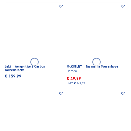
Leki
·
Aergonlite 2 Carbon
McKINLEY
·
Tasmania Tourenhose
Tourenstöcke
Damen
€ 159,99
€ 49,99
UVP*
€ 149,99