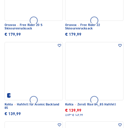
Ortovox
·
Free Rider 20 S
Ortovox
·
Free Rider 22
Skitourenrucksack
Skitourenrucksack
€ 179,99
€ 179,99
IM SET ERHÄLTLICH
Kohla
·
Haftfell für Atomic Backland
Kohla
·
ZeroG Rise 84_85 Haftfell
85
€ 139,99
€ 139,99
UVP*
€ 149,99