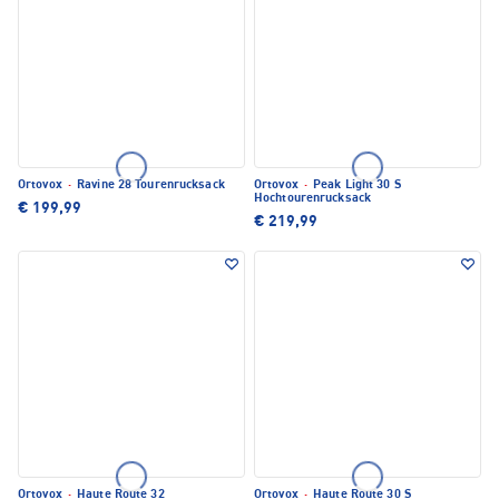
Ortovox
·
Ravine 28 Tourenrucksack
Ortovox
·
Peak Light 30 S
Hochtourenrucksack
€ 199,99
€ 219,99
Ortovox
·
Haute Route 32
Ortovox
·
Haute Route 30 S