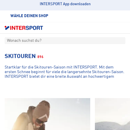
INTERSPORT App downloaden
WÄHLE DEINEN SHOP
Wonach suchst du?
SKITOUREN
896
Startklar für die Skitouren-Saison mit INTERSPORT. Mit dem
ersten Schnee beginnt für viele die langersehnte Skitouren-Saison.
INTERSPORT bietet dir eine breite Auswahl an hochwertigem
Equipment, das speziell für die Herausforderungen im Gebirge
entwickelt wurde. Von leistungsstarken
Tourenski
und
TOURENSKI
BEKLEIDUN
zuverlässigen
Bindungen
bis hin zu funktionaler
Skitouren-
Bekleidung
und
sicherheitsrelevantem Zubehör:
Unser Sortiment
hilft dir, die Bergwelt optimal ausgestattet zu erkunden.