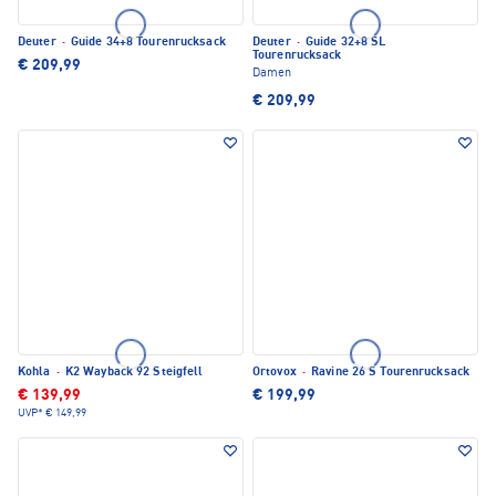
Deuter
·
Guide 34+8 Tourenrucksack
Deuter
·
Guide 32+8 SL
Tourenrucksack
€ 209,99
Damen
€ 209,99
Kohla
·
K2 Wayback 92 Steigfell
Ortovox
·
Ravine 26 S Tourenrucksack
€ 139,99
€ 199,99
UVP*
€ 149,99