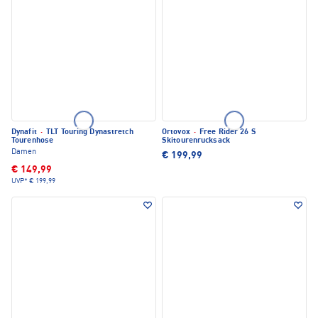
Dynafit
·
TLT Touring Dynastretch
Ortovox
·
Free Rider 26 S
Tourenhose
Skitourenrucksack
Damen
€ 199,99
€ 149,99
UVP*
€ 199,99