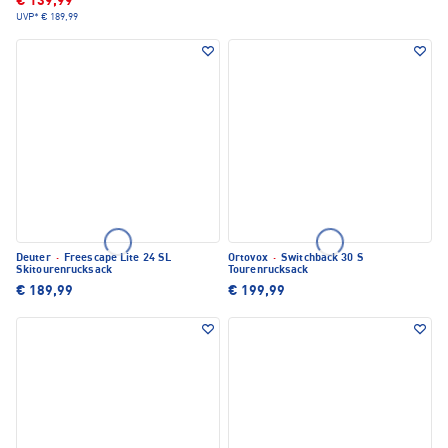
€ 139,99
UVP*
€ 189,99
Deuter
·
Freescape Lite 24 SL
Ortovox
·
Switchback 30 S
Skitourenrucksack
Tourenrucksack
€ 189,99
€ 199,99