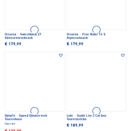
Ortovox
·
Switchback 27
Ortovox
·
Free Rider 14 S
Skitourenrucksack
Alpinrucksack
€ 179,99
€ 179,99
Dynafit
·
Speed Dynastretch
Leki
·
Guide Lite 2 Carbon
Tourenhose
Tourenstöcke
Herren
€ 189,99