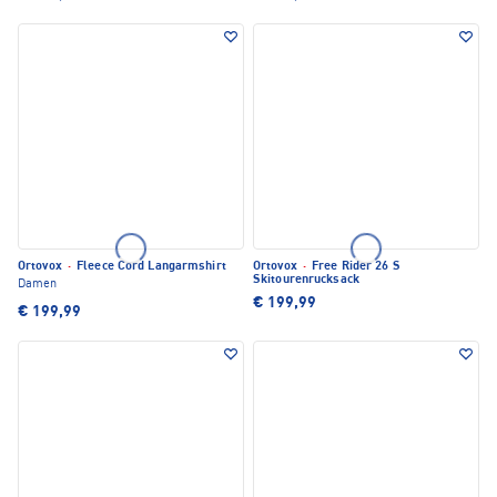
Ortovox
·
Fleece Cord Langarmshirt
Ortovox
·
Free Rider 26 S
Skitourenrucksack
Damen
€ 199,99
€ 199,99