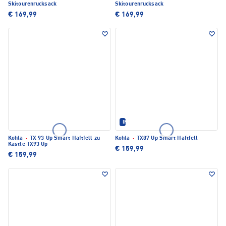
Skitourenrucksack
Skitourenrucksack
€ 169,99
€ 169,99
IM SET ERHÄLTLICH
Kohla
·
TX 93 Up Smart Haftfell zu
Kohla
·
TX87 Up Smart Haftfell
Kästle TX93 Up
€ 159,99
€ 159,99