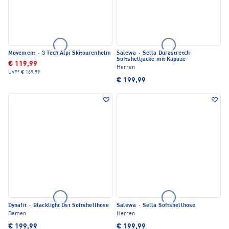
Movement
·
3 Tech Alpi Skitourenhelm
Salewa
·
Sella Durastretch
Softshelljacke mit Kapuze
€ 119,99
Herren
UVP*
€ 169,99
€ 199,99
Dynafit
·
Blacklight Dst Softshellhose
Salewa
·
Sella Softshellhose
Damen
Herren
€ 199,99
€ 199,99