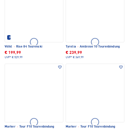
IM SET ERHÄLTLICH
Völkl
·
Rise 84 Tourenski
Tyrolia
·
Ambition 10 Tourenbindung
€ 199,99
€ 239,99
UVP*
€ 529,99
UVP*
€ 369,99
Marker
·
Tour F10 Tourenbindung
Marker
·
Tour F10 Tourenbindung