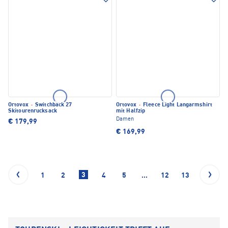
Ortovox
·
Switchback 27
Ortovox
·
Fleece Light Langarmshirt
Skitourenrucksack
mit Halfzip
Damen
€ 179,99
€ 169,99
3
1
2
4
5
...
12
13