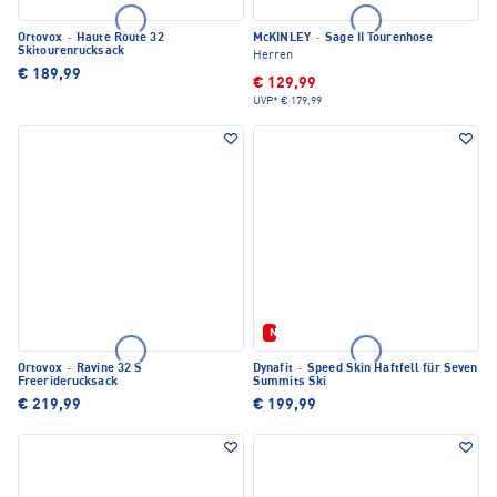
Ortovox
·
Haute Route 32
McKINLEY
·
Sage II Tourenhose
Skitourenrucksack
Herren
€ 189,99
€ 129,99
UVP*
€ 179,99
Neu
Ortovox
·
Ravine 32 S
Dynafit
·
Speed Skin Haftfell für Seven
Freeriderucksack
Summits Ski
€ 219,99
€ 199,99