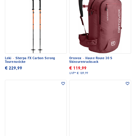
Leki
·
Sherpa FX Carbon Strong
Ortovox
·
Haute Route 30 S
Tourenstöcke
Skitourenrucksack
€ 229,99
€ 119,99
UVP*
€ 189,99