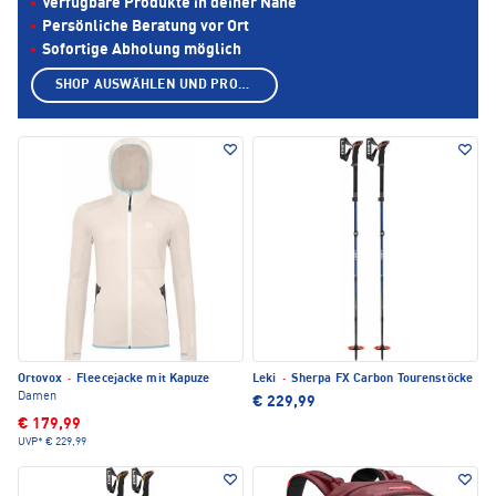
Verfügbare Produkte in deiner Nähe
Persönliche Beratung vor Ort
Sofortige Abholung möglich
SHOP AUSWÄHLEN UND PRODUKTE ANZEIGEN
Ortovox
·
Fleecejacke mit Kapuze
Leki
·
Sherpa FX Carbon Tourenstöcke
Damen
€ 229,99
€ 179,99
UVP*
€ 229,99