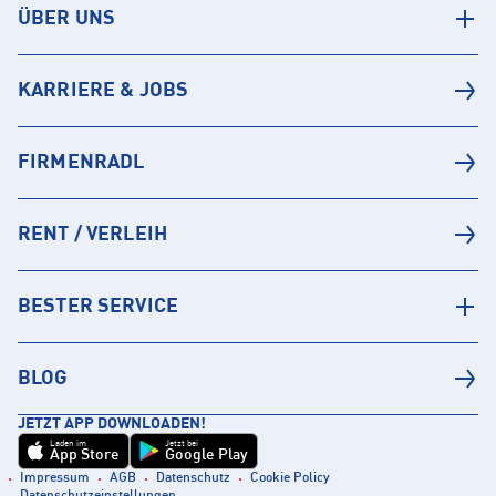
ÜBER UNS
KARRIERE & JOBS
FIRMENRADL
RENT / VERLEIH
BESTER SERVICE
BLOG
JETZT APP DOWNLOADEN!
Laden im
Jetzt bei
App Store
Google Play
Impressum
AGB
Datenschutz
Cookie Policy
Datenschutzeinstellungen