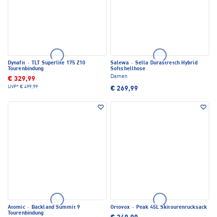
Dynafit
·
TLT Superlite 175 Z10
Salewa
·
Sella Durastretch Hybrid
Tourenbindung
Softshellhose
Damen
€ 329,99
UVP*
€ 499,99
€ 269,99
Atomic
·
Backland Summit 9
Ortovox
·
Peak 45L Skitourenrucksack
Tourenbindung