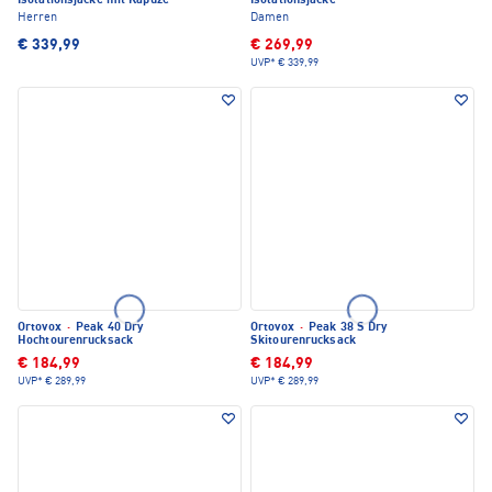
Isolationsjacke mit Kapuze
Isolationsjacke
Herren
Damen
€ 339,99
€ 269,99
UVP*
€ 339,99
Ortovox
·
Peak 40 Dry
Ortovox
·
Peak 38 S Dry
Hochtourenrucksack
Skitourenrucksack
€ 184,99
€ 184,99
UVP*
€ 289,99
UVP*
€ 289,99