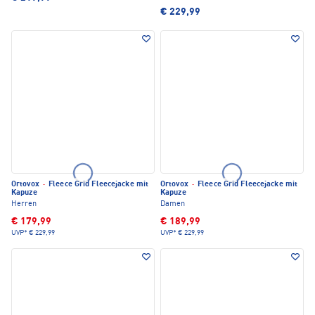
€ 229,99
Ortovox
·
Fleece Grid Fleecejacke mit
Ortovox
·
Fleece Grid Fleecejacke mit
Kapuze
Kapuze
Herren
Damen
€ 179,99
€ 189,99
UVP*
€ 229,99
UVP*
€ 229,99