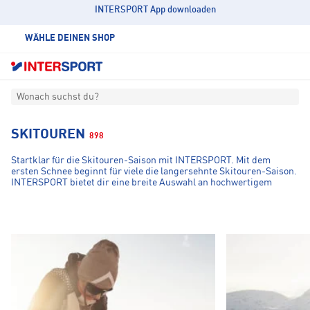
INTERSPORT App downloaden
WÄHLE DEINEN SHOP
Wonach suchst du?
SKITOUREN
898
Startklar für die Skitouren-Saison mit INTERSPORT. Mit dem
ersten Schnee beginnt für viele die langersehnte Skitouren-Saison.
INTERSPORT bietet dir eine breite Auswahl an hochwertigem
Equipment, das speziell für die Herausforderungen im Gebirge
entwickelt wurde. Von leistungsstarken
Tourenski
und
TOURENSKI
BEKLEIDUN
zuverlässigen
Bindungen
bis hin zu funktionaler
Skitouren-
Bekleidung
und
sicherheitsrelevantem Zubehör:
Unser Sortiment
hilft dir, die Bergwelt optimal ausgestattet zu erkunden.