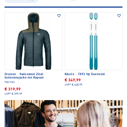
Ortovox
·
Swisswool Zinal
Kästle
·
TX93 Up Tourenski
Isolationsjacke mit Kapuze
€ 349,99
Herren
UVP*
€ 628,99
€ 319,99
UVP*
€ 399,99