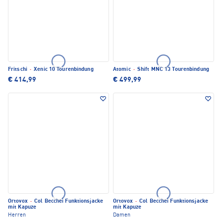
Fritschi
·
Xenic 10 Tourenbindung
Atomic
·
Shift MNC 13 Tourenbindung
€ 414,99
€ 499,99
Ortovox
·
Col Becchei Funktionsjacke
Ortovox
·
Col Becchei Funktionsjacke
mit Kapuze
mit Kapuze
Herren
Damen