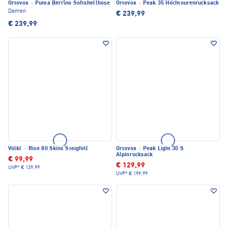
Ortovox
·
Punta Berrino Softshellhose
Ortovox
·
Peak 35 Hochtourenrucksack
Damen
€ 239,99
€ 239,99
Völkl
·
Rise 80 Skins Steigfell
Ortovox
·
Peak Light 30 S
Alpinrucksack
€ 99,99
€ 129,99
UVP*
€ 139,99
UVP*
€ 199,99