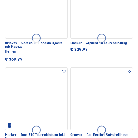
Ortovox
·
Seceda 3L Hardshelljacke
Marker
·
Alpinist 10 Tourenbindung
mit Kapuze
€ 339,99
Herren
€ 369,99
IM SET ERHÄLTLICH
Marker
·
Tour F10 Tourenbindung inkl.
Ortovox
·
Col Becchei Softshellhose