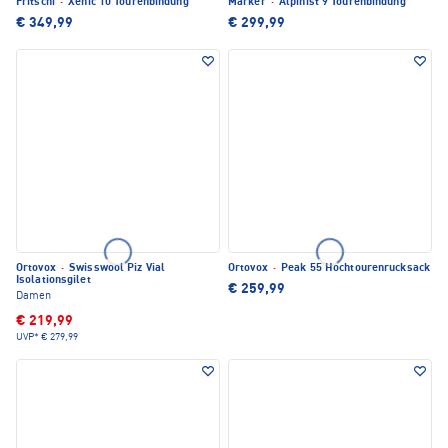
Fritschi
·
Xenic 10 Tourenbindung
Marker
·
Alpinist 9 Tourenbindung
€ 349,99
€ 299,99
Ortovox
·
Swisswool Piz Vial
Ortovox
·
Peak 55 Hochtourenrucksack
Isolationsgilet
€ 259,99
Damen
€ 219,99
UVP*
€ 279,99