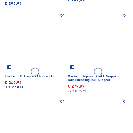
€ 249,99
€ 399,99
IM SET ERHÄLTLICH
IM SET ERHÄLTLICH
Fischer
·
X-Treme 88 Tourenski
Marker
·
Alpinist 8 inkl. Stopper
Tourenbindung inkl. Stopper
€ 249,99
€ 279,99
UVP*
€ 599,99
UVP*
€ 399,99