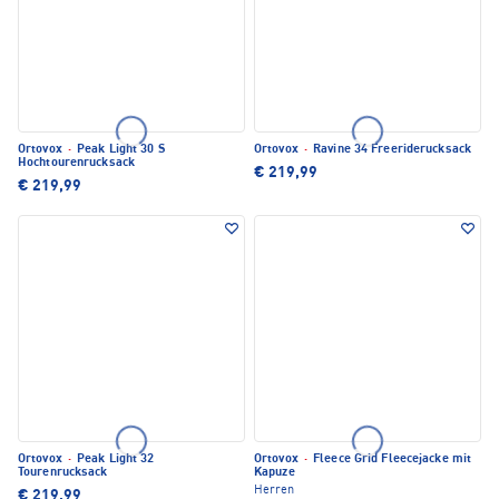
Ortovox
·
Peak Light 30 S
Ortovox
·
Ravine 34 Freeriderucksack
Hochtourenrucksack
€ 219,99
€ 219,99
Ortovox
·
Peak Light 32
Ortovox
·
Fleece Grid Fleecejacke mit
Tourenrucksack
Kapuze
Herren
€ 219,99