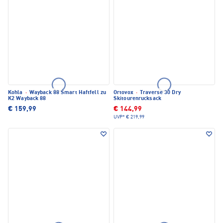
Kohla
·
Wayback 88 Smart Haftfell zu
Ortovox
·
Traverse 30 Dry
K2 Wayback 88
Skitourenrucksack
€ 159,99
€ 144,99
UVP*
€ 219,99