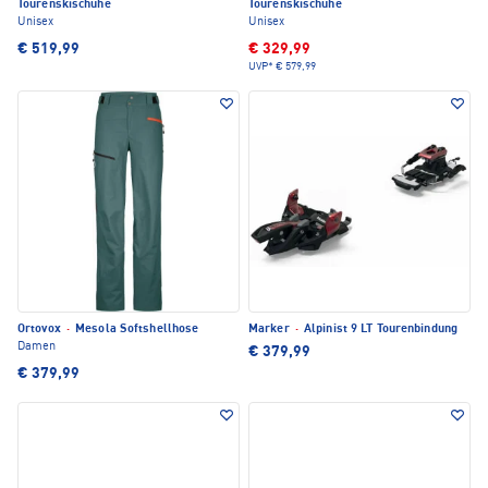
Tourenskischuhe
Tourenskischuhe
Unisex
Unisex
€ 519,99
€ 329,99
UVP*
€ 579,99
Ortovox
·
Mesola Softshellhose
Marker
·
Alpinist 9 LT Tourenbindung
Damen
€ 379,99
€ 379,99