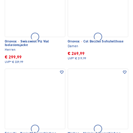
Ortovox
·
Swisswool Piz Vial
Ortovox
·
Col Becchei Softshellhose
Isolationsjacke
Damen
Herren
€ 269,99
€ 299,99
UVP*
€ 319,99
UVP*
€ 339,99