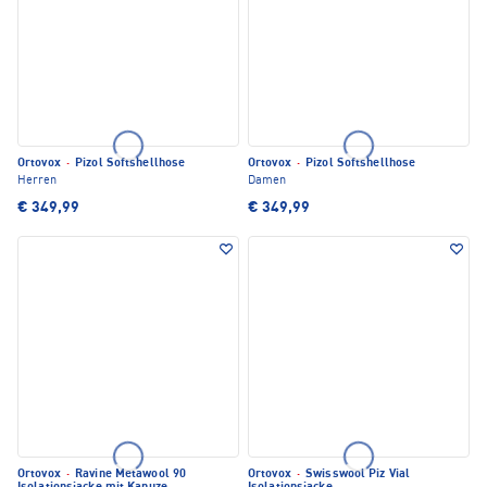
Ortovox
·
Pizol Softshellhose
Ortovox
·
Pizol Softshellhose
Herren
Damen
€ 349,99
€ 349,99
Ortovox
·
Ravine Metawool 90
Ortovox
·
Swisswool Piz Vial