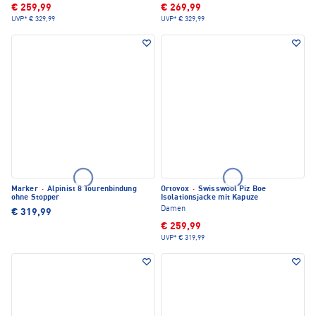
€ 259,99
€ 269,99
UVP*
€ 329,99
UVP*
€ 329,99
Marker
·
Alpinist 8 Tourenbindung
Ortovox
·
Swisswool Piz Boe
ohne Stopper
Isolationsjacke mit Kapuze
Damen
€ 319,99
€ 259,99
UVP*
€ 319,99