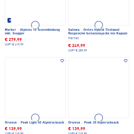
IM SET ERHÄLTLICH
Marker
·
Alpinist 10 Tourenbindung
Salewa
·
Ortles Hybrid Tirolwool
inkl. Stopper
Responcive Isolationsjacke mit Kapuze
Herren
€ 279,99
UVP*
€ 419,99
€ 249,99
UVP*
€ 259,99
Ortovox
·
Peak Light 40 Alpinrucksack
Ortovox
·
Peak 35 Alpinrucksack
€ 139,99
€ 139,99
UVP*
€ 219,99
UVP*
€ 219,99