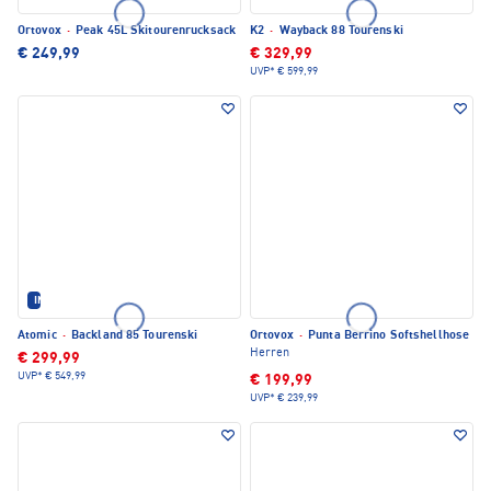
Ortovox
·
Peak 45L Skitourenrucksack
K2
·
Wayback 88 Tourenski
€ 249,99
€ 329,99
UVP*
€ 599,99
IM SET ERHÄLTLICH
Atomic
·
Backland 85 Tourenski
Ortovox
·
Punta Berrino Softshellhose
Herren
€ 299,99
UVP*
€ 549,99
€ 199,99
UVP*
€ 239,99