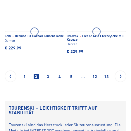
Leki
·
Bernina FX Carbon Tourenstöcke
Ortovox
·
Fleece Grid Fleecejacke mit
Kapuze
Damen
Herren
€ 229,99
€ 229,99
2
1
3
4
5
...
12
13
TOURENSKI – LEICHTIGKEIT TRIFFT AUF
STABILITÄT
Tourenski sind das Herzstück jeder Skitourenausrüstung. Die