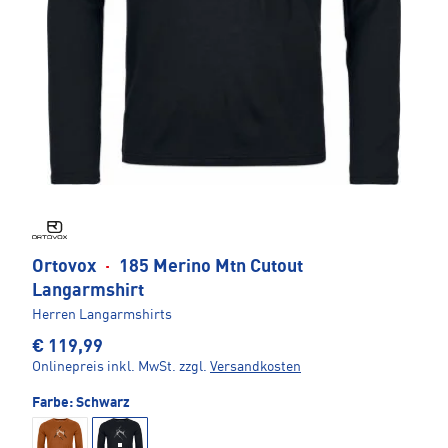
Ortovox
·
185 Merino Mtn Cutout
Langarmshirt
Herren Langarmshirts
€ 119,99
Onlinepreis inkl. MwSt.
zzgl.
Versandkosten
Farbe:
Schwarz