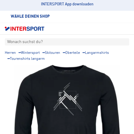
INTERSPORT App downloaden
WÄHLE DEINEN SHOP
Wonach suchst du?
Herren
Wintersport
Skitouren
Oberteile
Langarmshirts
Tourenshirts langarm