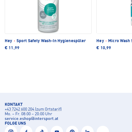
Hey
·
Sport Safety Wash-In Hygienespüler
Hey
·
Micro Wash 
€ 11,99
€ 10,99
KONTAKT
+43 7242 600 204 (zum Ortstarif)
Mo. – Fr. 08:00 – 20:00 Uhr
service.eshop
@
intersport.at
FOLGE UNS