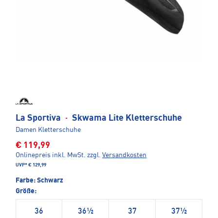
La Sportiva
·
Skwama Lite Kletterschuhe
Damen Kletterschuhe
€ 119,99
Onlinepreis inkl. MwSt.
zzgl.
Versandkosten
UVP*
€ 129,99
Farbe:
Schwarz
Größe:
36
36½
37
37½