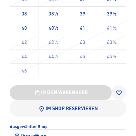
36
36½
37
37½
38
38½
39
39½
40
40½
41
41½
42
42½
43
43½
44
44½
45
45½
46
IN DEN WARENKORB
IM SHOP RESERVIEREN
Ausgewählter Shop