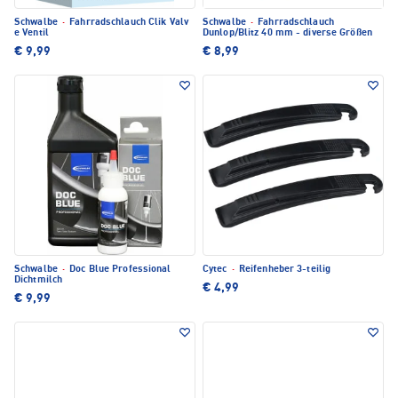
Schwalbe
·
Fahrradschlauch Clik Valv
Schwalbe
·
Fahrradschlauch
e Ventil
Dunlop/Blitz 40 mm - diverse Größen
€ 9,99
€ 8,99
Schwalbe
·
Doc Blue Professional
Cytec
·
Reifenheber 3-teilig
Dichtmilch
€ 4,99
€ 9,99