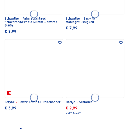
Schwalbe
·
Fahrradschlauch
Schwalbe
·
Easy Fit
Sclaverand/Presta 40 mm - diverse
Montageflüssigkeit
Größen
€ 7,99
€ 8,99
Neu
Lezyne
·
Power Lever XL Reifenheber
Hartje
·
Schlauch
€ 5,99
€ 2,99
UVP*
€ 4,99