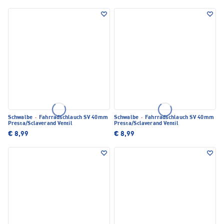
Schwalbe
·
Fahrradschlauch SV 40mm
Schwalbe
·
Fahrradschlauch SV 40mm
Presta/Sclaverand Ventil
Presta/Sclaverand Ventil
€ 8,99
€ 8,99