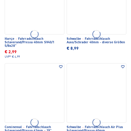
Hartje
·
Fahrradschlauch
Schwalbe
·
Fahrradschlauch
Sclaverand/Presta 40mm SV40/1
Auto/Schrader 40mm - diverse Größen
5/8x28"
€ 8,99
€ 2,99
UVP*
€ 4,99
Continental
·
Fahrradschlauch
Schwalbe
·
Fahrradschlauch Air Plus
Sclaverand/Presta 42mm - 29"
Sclaverand/Presta 40mm