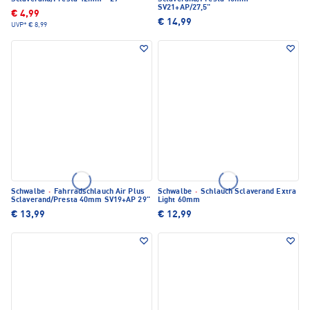
SV21+AP/27,5"
€ 4,99
€ 14,99
UVP*
€ 8,99
Schwalbe
·
Fahrradschlauch Air Plus
Schwalbe
·
Schlauch Sclaverand Extra
Sclaverand/Presta 40mm SV19+AP 29"
Light 60mm
€ 13,99
€ 12,99