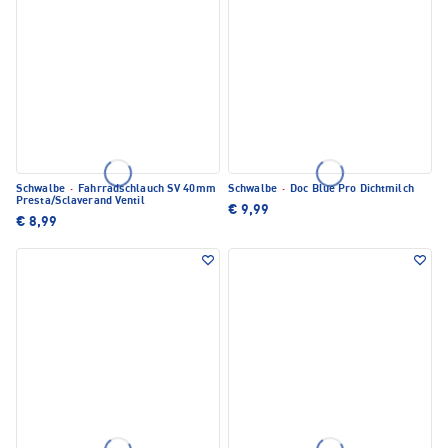
Schwalbe
·
Fahrradschlauch SV 40mm
Schwalbe
·
Doc Blue Pro Dichtmilch
Presta/Sclaverand Ventil
€ 9,99
€ 8,99