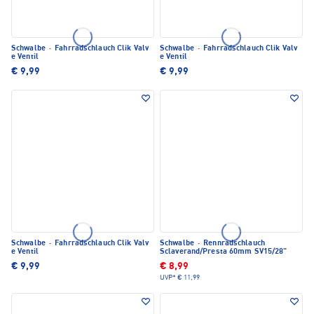
Schwalbe
·
Fahrradschlauch Clik Valv
Schwalbe
·
Fahrradschlauch Clik Valv
e Ventil
e Ventil
€ 9,99
€ 9,99
Schwalbe
·
Fahrradschlauch Clik Valv
Schwalbe
·
Rennradschlauch
e Ventil
Sclaverand/Presta 60mm SV15/28"
€ 9,99
€ 8,99
UVP*
€ 11,99