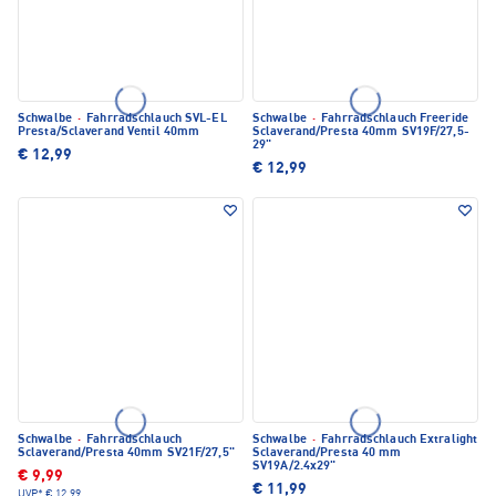
Schwalbe
·
Fahrradschlauch SVL-EL
Schwalbe
·
Fahrradschlauch Freeride
Presta/Sclaverand Ventil 40mm
Sclaverand/Presta 40mm SV19F/27,5-
29"
€ 12,99
€ 12,99
Schwalbe
·
Fahrradschlauch
Schwalbe
·
Fahrradschlauch Extralight
Sclaverand/Presta 40mm SV21F/27,5"
Sclaverand/Presta 40 mm
SV19A/2.4x29"
€ 9,99
€ 11,99
UVP*
€ 12,99