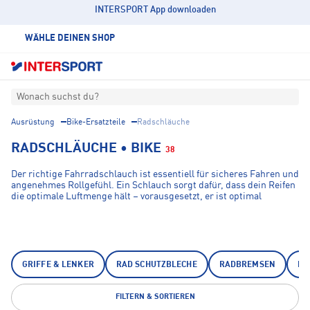
INTERSPORT App downloaden
WÄHLE DEINEN SHOP
Wonach suchst du?
Ausrüstung
Bike-Ersatzteile
Radschläuche
RADSCHLÄUCHE • BIKE
38
Der richtige Fahrradschlauch ist essentiell für sicheres Fahren und
angenehmes Rollgefühl. Ein Schlauch sorgt dafür, dass dein Reifen
die optimale Luftmenge hält – vorausgesetzt, er ist optimal
aufgepumpt und passt zur Größe deines Reifens. Bei INTERSPORT
findest du Fahrradschläuche von namhaften Herstellern wie
Schwalbe, Continental, Hartje und IMPAC, die für unterschiedliche
Anforderungen und Einsatzbereiche entwickelt wurden.
GRIFFE & LENKER
RAD SCHUTZBLECHE
RADBREMSEN
RA
FILTERN & SORTIEREN