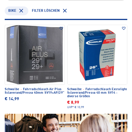
BIKE
FILTER LÖSCHEN
Schwalbe
·
Fahrradschlauch Air Plus
Schwalbe
·
Fahrradschlauch Extralight
Sclaverand/Presta 40mm SV19+AP/29"
Sclaverand/Presta 40 mm SV14 -
diverse Größen
€ 14,99
€ 8,99
UVP*
€ 10,99