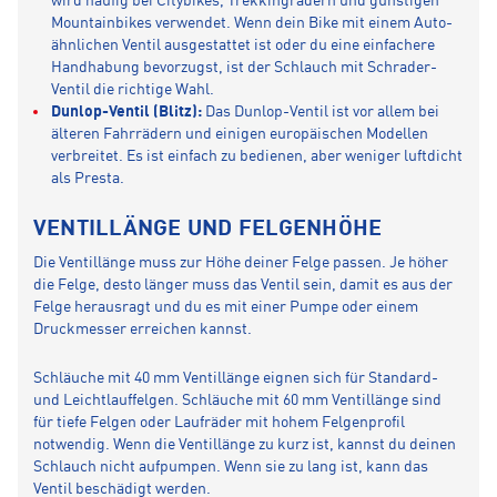
wird häufig bei Citybikes, Trekkingrädern und günstigen
Mountainbikes verwendet. Wenn dein Bike mit einem Auto-
ähnlichen Ventil ausgestattet ist oder du eine einfachere
Handhabung bevorzugst, ist der Schlauch mit Schrader-
Ventil die richtige Wahl.
Dunlop-Ventil (Blitz):
Das Dunlop-Ventil ist vor allem bei
älteren Fahrrädern und einigen europäischen Modellen
verbreitet. Es ist einfach zu bedienen, aber weniger luftdicht
als Presta.
VENTILLÄNGE UND FELGENHÖHE
Die Ventillänge muss zur Höhe deiner Felge passen. Je höher
die Felge, desto länger muss das Ventil sein, damit es aus der
Felge herausragt und du es mit einer Pumpe oder einem
Druckmesser erreichen kannst.
Schläuche mit 40 mm Ventillänge eignen sich für Standard-
und Leichtlauffelgen. Schläuche mit 60 mm Ventillänge sind
für tiefe Felgen oder Laufräder mit hohem Felgenprofil
notwendig. Wenn die Ventillänge zu kurz ist, kannst du deinen
Schlauch nicht aufpumpen. Wenn sie zu lang ist, kann das
Ventil beschädigt werden.