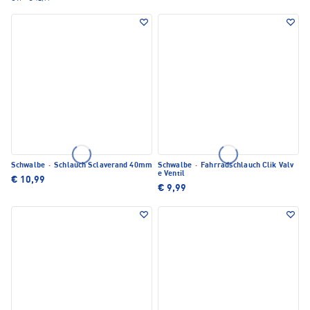
Schwalbe
·
Schlauch Sclaverand 40mm
Schwalbe
·
Fahrradschlauch Clik Valv
e Ventil
€ 10,99
€ 9,99