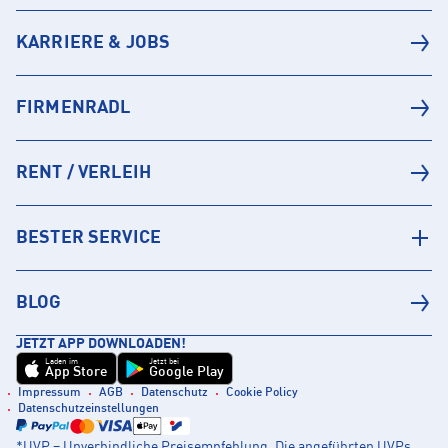
KARRIERE & JOBS
FIRMENRADL
RENT / VERLEIH
BESTER SERVICE
BLOG
JETZT APP DOWNLOADEN!
Laden im
Jetzt bei
App Store
Google Play
Impressum
AGB
Datenschutz
Cookie Policy
Datenschutzeinstellungen
*UVP = Unverbindliche Preisempfehlung. Die angeführten UVPs