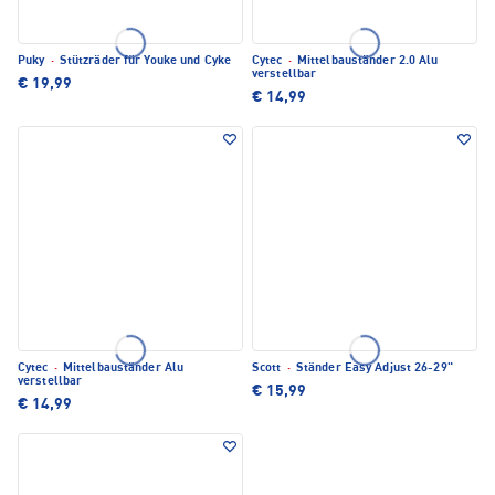
Puky
·
Stützräder für Youke und Cyke
Cytec
·
Mittelbauständer 2.0 Alu
verstellbar
€ 19,99
€ 14,99
Cytec
·
Mittelbauständer Alu
Scott
·
Ständer Easy Adjust 26-29"
verstellbar
€ 15,99
€ 14,99