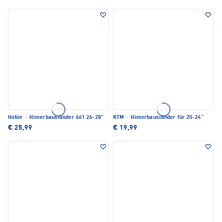
Hebie
·
Hinterbauständer 661 26-28"
KTM
·
Hinterbauständer für 20-24"
€ 25,99
€ 19,99