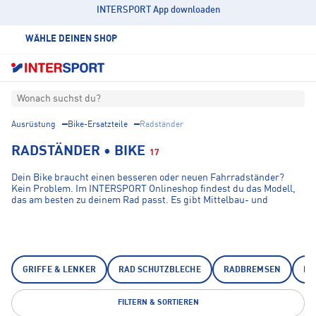
INTERSPORT App downloaden
WÄHLE DEINEN SHOP
Wonach suchst du?
Ausrüstung
Bike-Ersatzteile
Radständer
RADSTÄNDER • BIKE
17
Dein Bike braucht einen besseren oder neuen Fahrradständer?
Kein Problem. Im INTERSPORT Onlineshop findest du das Modell,
das am besten zu deinem Rad passt. Es gibt Mittelbau- und
Hinterbauständer, steilere und weiter abstehende Ständer. Mit
einem geeigneten Ständer wird das Gewicht des Rades optimal
gehalten. Die Wahl hängt davon ab, wo das Hauptgewicht des
Fahrrades liegt. Benutzt du ein Tourenrad mit kräftigem Rahmen,
vielleicht sogar Körben und Kinderfahrradsitz? Dann brauchst du
ein besonders kräftiges Modell. Ein leichtes Rennrad kommt mit
GRIFFE & LENKER
RAD SCHUTZBLECHE
RADBREMSEN
RA
einem zierlicheren Fahrradständer aus. Für dein Bike ist das Beste
unserer Top-Marken gerade gut genug.
FILTERN & SORTIEREN