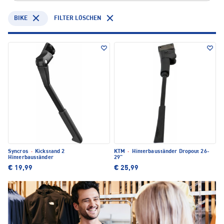
BIKE
FILTER LÖSCHEN
Syncros
·
Kickstand 2
KTM
·
Hinterbauständer Dropout 26-
Hinterbauständer
29"
€ 19,99
€ 25,99