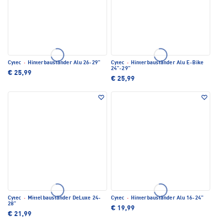
Cytec
·
Hinterbauständer Alu 26-29"
Cytec
·
Hinterbauständer Alu E-Bike
24"-29"
€ 25,99
€ 25,99
Cytec
·
Mittelbauständer DeLuxe 24-
Cytec
·
Hinterbauständer Alu 16-24"
28"
€ 19,99
€ 21,99