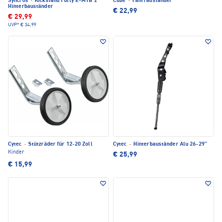
Syncros
·
Kickstand Fully E-MTB 2
Cube
·
Fahrradständer
Hinterbauständer
€ 22,99
€ 29,99
UVP*
€ 34,99
Cytec
·
Stützräder für 12-20 Zoll
Cytec
·
Hinterbauständer Alu 26-29"
Kinder
€ 25,99
€ 15,99